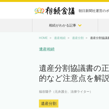
朝日新聞社運営の
相続がわかる記事
HOME
遺産相続
遺産分割
遺産分割協議
遺産相続
遺産分割協議書の
的など注意点を解
福谷陽子（元弁護士、法律ライター）
遺産分割