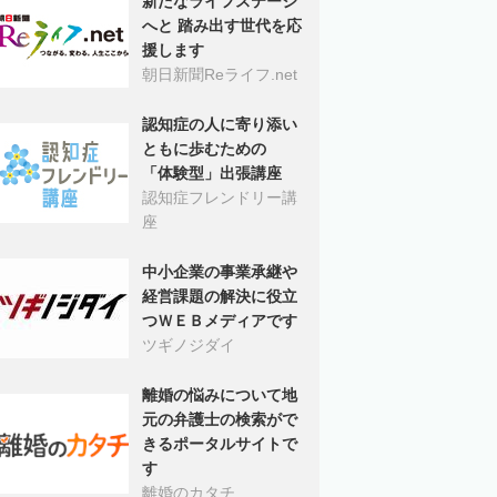
新たなライフステージ
へと 踏み出す世代を応
援します
朝日新聞Reライフ.net
認知症の人に寄り添い
ともに歩むための
「体験型」出張講座
認知症フレンドリー講
座
中小企業の事業承継や
経営課題の解決に役立
つＷＥＢメディアです
ツギノジダイ
離婚の悩みについて地
元の弁護士の検索がで
きるポータルサイトで
す
離婚のカタチ