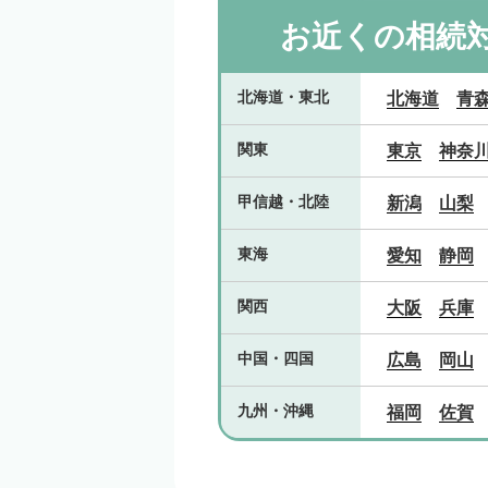
お近くの相続
北海道
・
東北
北海道
青
関東
東京
神奈
甲信越
・
北陸
新潟
山梨
東海
愛知
静岡
関西
大阪
兵庫
中国
・
四国
広島
岡山
九州
・
沖縄
福岡
佐賀