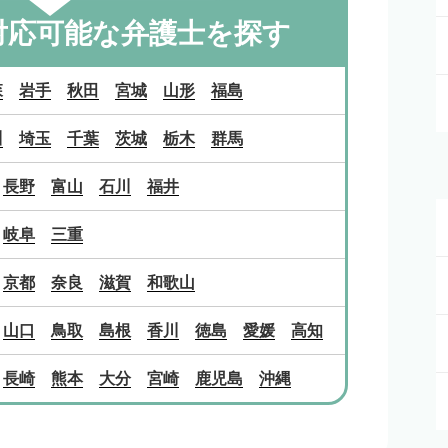
対応可能な
弁護士を探す
森
岩手
秋田
宮城
山形
福島
川
埼玉
千葉
茨城
栃木
群馬
長野
富山
石川
福井
岐阜
三重
京都
奈良
滋賀
和歌山
山口
鳥取
島根
香川
徳島
愛媛
高知
長崎
熊本
大分
宮崎
鹿児島
沖縄