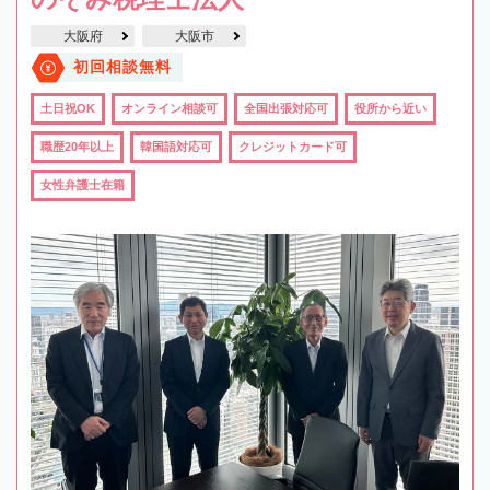
大阪府
大阪市
初回相談無料
土日祝OK
オンライン相談可
全国出張対応可
役所から近い
職歴20年以上
韓国語対応可
クレジットカード可
女性弁護士在籍