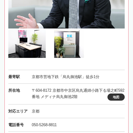
最寄駅
京都市営地下鉄「烏丸御池駅」徒歩1分
所在地
〒604-8172 京都市中京区烏丸通姉小路下る場之町592
番地 メディナ烏丸御池2階
地図
対応エリア
京都
電話番号
050-5268-8811