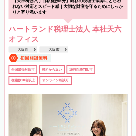
【天神橋筋六丁目駅徒歩5分】既存の税理士業界にとらわ
れない対応とスピード感｜大切な財産を守るためにしっか
りと寄り添います
ハートランド税理士法人 本社天六
オフィス
大阪府
大阪市
初回相談無料
全国出張対応可
役所から近い
19時以降TEL可
在籍数10名以上
オンライン相談可