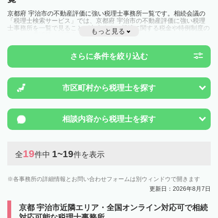
京都府 宇治市の不動産評価に強い税理士事務所一覧です。相続会議の
「税理士検索サービス」では、京都府 宇治市の不動産評価に強い税理
士事務所を一覧で見ることが出来ます。相続に関する税金や特例制度の
もっと見る
ことは一度近隣の税理士に相談してみましょう。
さらに条件を絞り込む
市区町村から
税理士を探す
相談内容から
税理士を探す
19
1~19
全
件中
件を表示
各事務所の詳細情報とお問い合わせフォームは別ウィンドウで開きます
更新日：2026年8月7日
京都 宇治市近隣エリア・全国オンライン対応可で相続
対応可能な税理士事務所