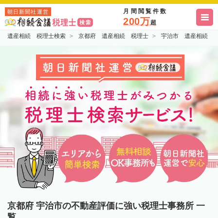
月間閲覧件数
朝日新聞社運営
200万
超
遺産相続 税理士検索
京都府 遺産相続 税理士
宇治市 遺産相続 
京都府 宇治市の不動産評価に強い税理士事務所 一
覧