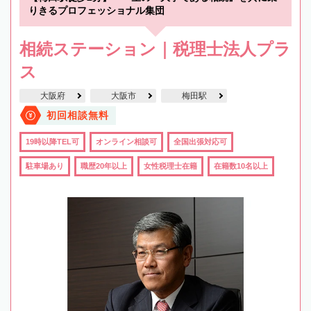
りきるプロフェッショナル集団
相続ステーション｜税理士法人プラ
ス
大阪府
大阪市
梅田駅
初回相談無料
19時以降TEL可
オンライン相談可
全国出張対応可
駐車場あり
職歴20年以上
女性税理士在籍
在籍数10名以上