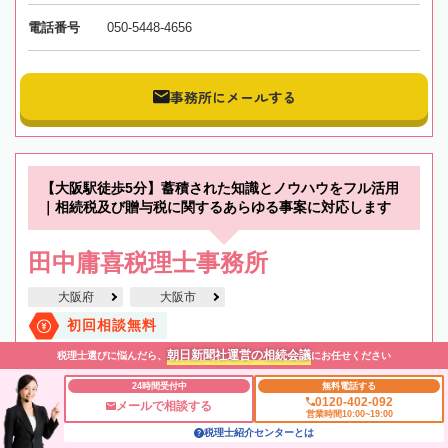
電話番号
050-5448-4656
事務所にメールする
【大阪駅徒歩5分】蓄積された知識とノウハウをフル活用
｜相続税及び贈与税に関するあらゆる事案に対応します
田中庸喜税理士事務所
大阪府
大阪市
初回相談無料
朝日新聞社運営の相続会議
税理士選びに悩んだら、
にお任せください
土日祝OK
全国出張対応可
駐車場あり
職歴20年以上
24時間受付中
無料電話する
オンライン相談可
0120-402-092
メールで相談する
営業時間10:00~19:00
税理士紹介センターとは