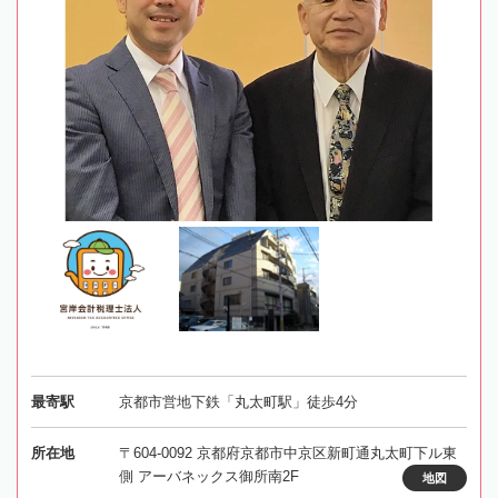
最寄駅
京都市営地下鉄「丸太町駅」徒歩4分
所在地
〒604-0092 京都府京都市中京区新町通丸太町下ル東
側 アーバネックス御所南2F
地図