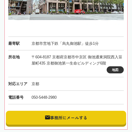
最寄駅
京都市営地下鉄「烏丸御池駅」徒歩1分
所在地
〒604-8187 京都府京都市中京区 御池通東洞院西入笹
屋町435 京都御池第一生命ビルディング6階
地図
対応エリア
京都
電話番号
050-5448-2980
事務所にメールする