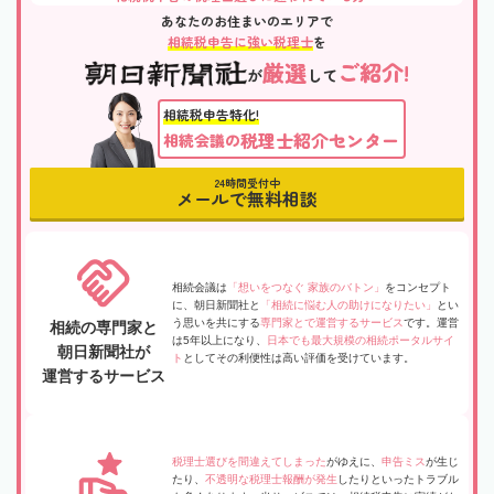
あなたのお住まいのエリアで
相続税申告に強い税理士
を
厳選
ご紹介!
が
して
相続税申告特化!
税理士紹介センター
相続会議の
24時間受付中
メールで無料相談
相続会議は
「想いをつなぐ 家族のバトン」
をコンセプト
に、朝日新聞社と
「相続に悩む人の助けになりたい」
とい
う思いを共にする
専門家とで運営するサービス
です。運営
相続の専門家と
は5年以上になり、
日本でも最大規模の相続ポータルサイ
朝日新聞社が
ト
としてその利便性は高い評価を受けています。
運営するサービス
税理士選びを間違えてしまった
がゆえに、
申告ミス
が生じ
たり、
不透明な税理士報酬が発生
したりといったトラブル