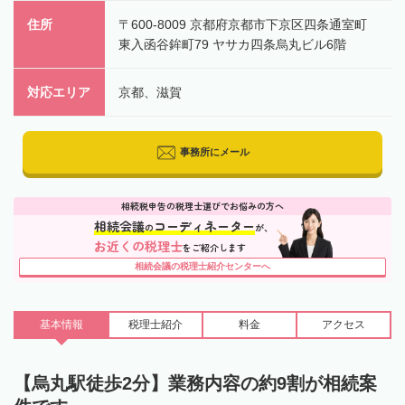
住所
〒600-8009 京都府京都市下京区四条通室町
東入函谷鉾町79 ヤサカ四条烏丸ビル6階
対応エリア
京都、滋賀
事務所にメール
相続税申告の税理士選びでお悩みの方へ
相続会議
コーディネーター
の
が、
お近くの税理士
をご紹介します
相続会議の税理士紹介センターへ
基本情報
税理士
紹介
料金
アクセス
【烏丸駅徒歩2分】業務内容の約9割が相続案