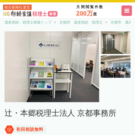
月間閲覧件数
朝日新聞社運営
200万
超
遺産相続 税理士検索トップ
京都府 遺産相続 税理士
京都市 遺産
辻・本郷税理士法人 京都事務所
初回相談無料