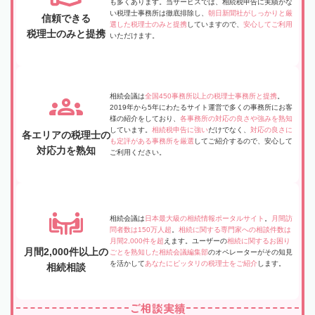
も多くあります。当サービスでは、相続税申告に実績がな
い税理士事務所は徹底排除し、
朝日新聞社がしっかりと厳
信頼できる
選した税理士のみと提携
していますので、
安心してご利用
税理士のみと提携
いただけます。
相続会議は
全国450事務所以上の税理士事務所と提携
。
2019年から5年にわたるサイト運営で多くの事務所にお客
様の紹介をしており、
各事務所の対応の良さや強みを熟知
しています。
相続税申告に強い
だけでなく、
対応の良さに
各エリアの税理士の
も定評がある事務所を厳選
してご紹介するので、安心して
対応力を熟知
ご利用ください。
相続会議は
日本最大級の相続情報ポータルサイト
。
月間訪
問者数は150万人超
。
相続に関する専門家への相談件数は
月間2,000件を超
えます。ユーザーの
相続に関するお困り
月間2,000件以上の
ごとを熟知した相続会議編集部
のオペレーターがその知見
を活かして
あなたにピッタリの税理士をご紹介
します。
相続相談
ご相談実績