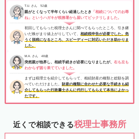
T.U. さん 52歳
親がとくなって半年くらい経過したとき
「相続についてのお尋
ね」というハガキが税務署から届いてビックリしました。
初回してもらった税理士さんに聞べてもらったところ、引き継
いだ株がまり値上がりしていて、
相続税申告が必要でした。危
うく脱税になるところ、スピーディーに対応いただき助かりま
した。
M.A. さん 48歳
突然親が他界し、相続手続きが必要になりましたが、
右も左も
わからず困り果てていました。
まずは税理士を紹介してもらって、相続財産の種類と総額を調
べていただけました。
財産の種類に合わせた必要な手続きも紹
介してもらった行政書士さんに代行してもらえて本当によかっ
たです。
税理士事務所
近くで相談できる