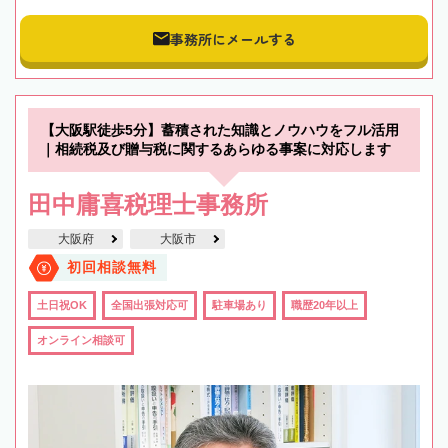
事務所にメールする
【大阪駅徒歩5分】蓄積された知識とノウハウをフル活用
｜相続税及び贈与税に関するあらゆる事案に対応します
田中庸喜税理士事務所
大阪府
大阪市
初回相談無料
土日祝OK
全国出張対応可
駐車場あり
職歴20年以上
オンライン相談可