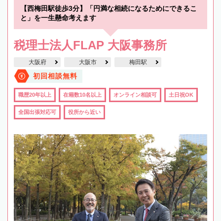
【西梅田駅徒歩3分】「円満な相続になるためにできるこ
と」を一生懸命考えます
税理士法人FLAP 大阪事務所
大阪府
大阪市
梅田駅
初回相談無料
職歴20年以上
在籍数10名以上
オンライン相談可
土日祝OK
全国出張対応可
役所から近い