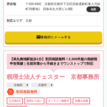
所在地
〒600-8492 京都府京都市下京区四条通新町東入月鉾
町39番地1 四条烏丸大西ビル9階
地図
対応エリア
京都
事務所にメールする
【烏丸御池駅徒歩1分】初回相談無料！2,300件超の相続税
申告実績｜生前対策から手続きまでワンストップで対応
税理士法人チェスター 京都事務所
京都府
京都市
初回相談無料
土日祝OK
役所から近い
オンライン相談可
弁護士在籍