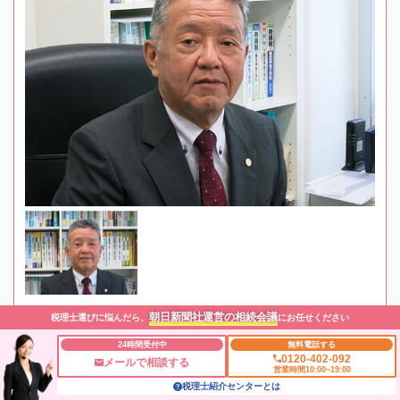
朝日新聞社運営の相続会議
税理士選びに悩んだら、
にお任せください
24時間受付中
無料電話する
最寄駅
JR「大阪駅」徒歩5分 / 阪急電鉄「大阪梅田駅」徒歩
0120-402-092
メールで相談する
5分 / 大阪メトロ「梅田駅」徒歩5分
営業時間10:00~19:00
税理士紹介センターとは