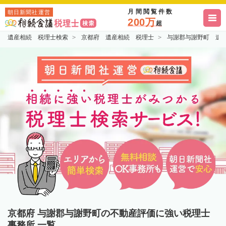
月間閲覧件数
朝日新聞社運営
200万
超
遺産相続 税理士検索
京都府 遺産相続 税理士
与謝郡与謝野町 遺
京都府 与謝郡与謝野町の不動産評価に強い税理士
事務所 一覧