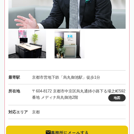
最寄駅
京都市営地下鉄「烏丸御池駅」徒歩1分
所在地
〒604-8172 京都市中京区烏丸通姉小路下る場之町592
番地 メディナ烏丸御池2階
地図
対応エリア
京都
事務所にメールする