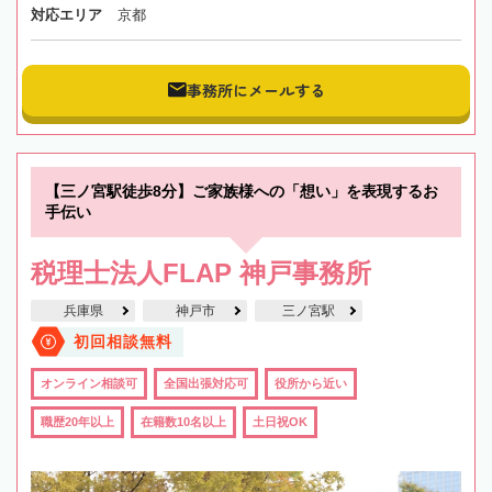
対応エリア
京都
事務所にメールする
【三ノ宮駅徒歩8分】ご家族様への「想い」を表現するお
手伝い
税理士法人FLAP 神戸事務所
兵庫県
神戸市
三ノ宮駅
初回相談無料
オンライン相談可
全国出張対応可
役所から近い
職歴20年以上
在籍数10名以上
土日祝OK