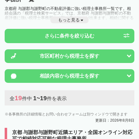
京都府 与謝郡与謝野町の不動産評価に強い税理士事務所一覧です。相
続会議の「税理士検索サービス」では、京都府 与謝郡与謝野町の不動
産評価に強い税理士事務所を一覧で見ることが出来ます。相続に関する
もっと見る
税金や特例制度のことは一度近隣の税理士に相談してみましょう。
さらに条件を絞り込む
市区町村から
税理士を探す
相談内容から
税理士を探す
19
1~19
全
件中
件を表示
各事務所の詳細情報とお問い合わせフォームは別ウィンドウで開きます
更新日：2026年8月8日
京都 与謝郡与謝野町近隣エリア・全国オンライン対応
可で相続対応可能な税理士事務所