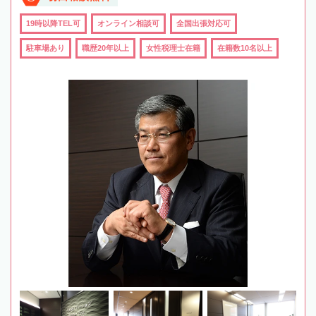
19時以降TEL可
オンライン相談可
全国出張対応可
駐車場あり
職歴20年以上
女性税理士在籍
在籍数10名以上