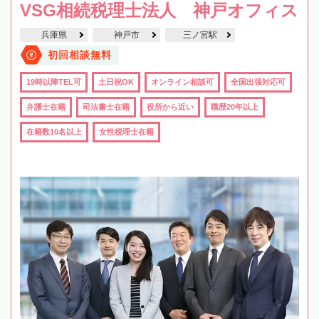
VSG相続税理士法人 神戸オフィス
兵庫県
神戸市
三ノ宮駅
初回相談無料
19時以降TEL可
土日祝OK
オンライン相談可
全国出張対応可
弁護士在籍
司法書士在籍
役所から近い
職歴20年以上
在籍数10名以上
女性税理士在籍