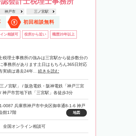
公認会計士税理士事務所
神戸市
三ノ宮駅
応
初回相談無料
イン相談可
役所から近い
職歴20年以上
士税理士事務所の強みは三宮駅から徒歩数分の
階に事務所があります土日はもちろん365日対応
実績は過去24年...
続きを読む
「三ノ宮駅」 / 阪急電鉄・阪神電鉄「神戸三宮
 / 神戸市営地下鉄「三宮駅」各徒歩3分
1-0087 兵庫県神戸市中央区御幸通8-1-6 神戸
会館17階
地図
、全国オンライン相談可