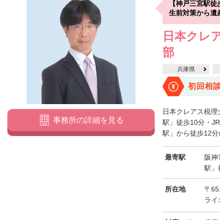
【神戸三宮駅徒
生前対策から遺
日本クレア
部
兵庫県
初回相
日本クレアス税理
事務所の詳細を見る
駅」徒歩10分・J
駅」から徒歩12分
最寄駅
阪神
駅」
所在地
〒6
ライ