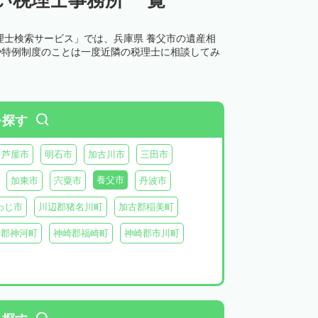
理士検索サービス」では、兵庫県 養父市の遺産相
や特例制度のことは一度近隣の税理士に相談してみ
を探す
芦屋市
明石市
加古川市
三田市
養父市
加東市
宍粟市
丹波市
わじ市
川辺郡猪名川町
加古郡稲美町
崎郡神河町
神崎郡福崎町
神崎郡市川町