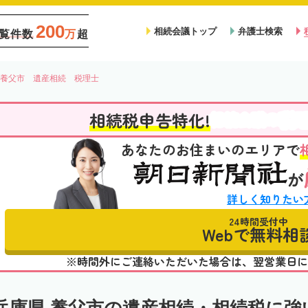
200
相続会議トップ
弁護士検索
覧件数
万
超
養父市 遺産相続 税理士
税
相続税申告特化!
相続会議の
あなたのお住まいのエリアで
が
詳しく知りたい
24時間受付中
Webで無料相
※時間外にご連絡いただいた場合は、翌営業日に
兵庫県 養父市の遺産相続・相続税に強