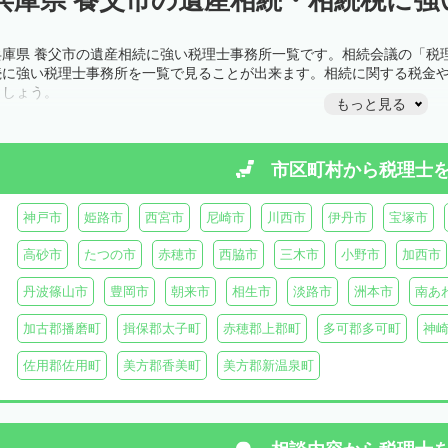
兵庫県 養父市の遺産相続に強い税理士事務所一覧です。相続会議の「税
続に強い税理士事務所を一覧で見ることが出来ます。相続に関する税金
ましょう。
もっと見る
市区町村から
税理士
神戸市
姫路市
西宮市
尼崎市
川西市
伊丹市
宝塚市
高砂市
たつの市
赤穂市
西脇市
三木市
小野市
加西市
丹波篠山市
豊岡市
朝来市
相生市
淡路市
洲本市
南あ
加古郡播磨町
揖保郡太子町
赤穂郡上郡町
多可郡多可町
神
佐用郡佐用町
美方郡香美町
美方郡新温泉町