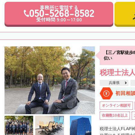
事務所に電話する
050-5268-8582
受付時間 9:00～17:00
【三ノ宮駅徒歩
伝い
税理士法人
兵庫県
初回相
オンライン相談可
在籍数10名以上
税理士法人FLAP