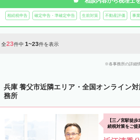
相談内容から
税理士
相続税申告
確定申告・準確定申告
生前対策
不動産評価
事
23
1~23
全
件中
件を表示
各事務所の詳細
兵庫 養父市近隣エリア・全国オンライン
務所
【三ノ宮駅徒歩
続税対策をご提