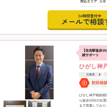
対応エリア
兵庫
24時間受付中
メールで相談
【住吉駅徒歩1
続サポート
ひがし神
兵庫県
初回相
ひがし神戸相続税
ら徒歩10分の位
まで営業しておりま