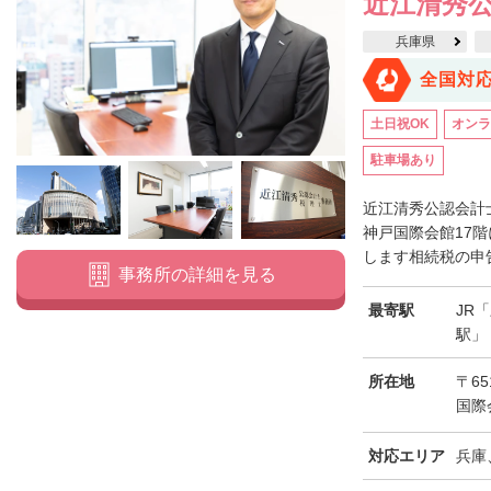
近江清秀
兵庫県
全国対
土日祝OK
オンラ
駐車場あり
近江清秀公認会計
神戸国際会館17
します相続税の申告
事務所の詳細を見る
最寄駅
JR
駅」
所在地
〒65
国際
対応エリア
兵庫