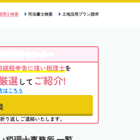
税理士検索
司法書士検索
土地活用プラン請求
理士紹介センター
相続税申告に強い税理士
を
厳選
ご紹介!
して
方はこちら
談
折り返しご連絡いたします。
い税理士事務所 一覧