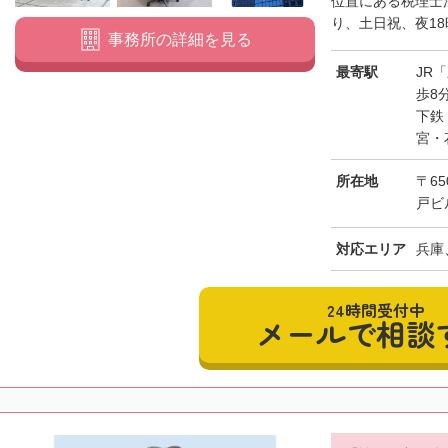
位置にある税理士
り、土日祝、夜18
事務所の詳細を見る
最寄駅
JR
歩8
下鉄
宮・
所在地
〒6
戸ビ
対応エリア
兵庫
24時間受付中
メールで相談