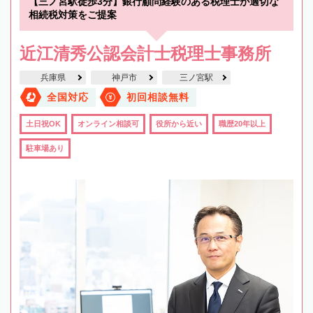
【三ノ宮駅徒歩3分】銀行顧問経験のある税理士が適切な
相続税対策をご提案
近江清秀公認会計士税理士事務所
兵庫県
神戸市
三ノ宮駅
全国対応
初回相談無料
土日祝OK
オンライン相談可
役所から近い
職歴20年以上
駐車場あり