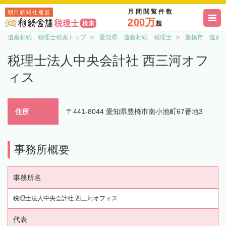
月間閲覧件数
朝日新聞社運営
200万
超
遺産相続 税理士検索トップ
愛知県 遺産相続 税理士
豊橋市 遺産
税理士法人中央会計社 西三河オフ
ィス
住所
〒441-8044 愛知県豊橋市南小池町67番地3
事務所概要
事務所名
税理士法人中央会計社 西三河オフィス
代表