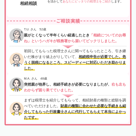
を活かして
あなたにピッタリの税理士をご紹介
します。
相続相談
ご相談実績
T.U. さん 52歳
親がとくなって半年くらい経過したとき
「相続についてのお尋
ね」というハガキが税務署から届いてビックリしました。
初回してもらった税理士さんに聞べてもらったところ、引き継
いだ株がまり値上がりしていて、
相続税申告が必要でした。危
うく脱税になるところ、スピーディーに対応いただき助かりま
した。
M.A. さん 48歳
突然親が他界し、相続手続きが必要になりましたが、
右も左も
わからず困り果てていました。
まずは税理士を紹介してもらって、相続財産の種類と総額を調
べていただけました。
財産の種類に合わせた必要な手続きも紹
介してもらった行政書士さんに代行してもらえて本当によかっ
たです。