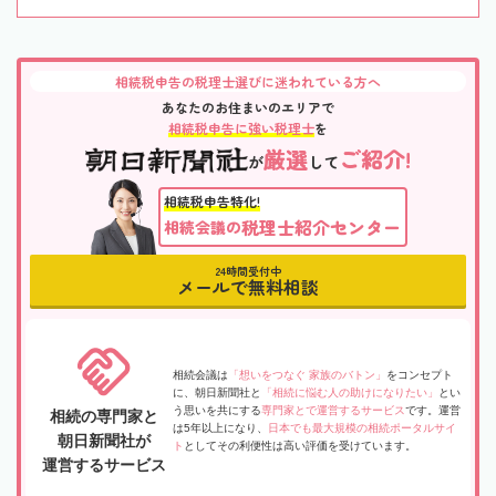
相続税申告の税理士選びに迷われている方へ
あなたのお住まいのエリアで
相続税申告に強い税理士
を
厳選
ご紹介!
が
して
相続税申告特化!
税理士紹介センター
相続会議の
24時間受付中
メールで無料相談
相続会議は
「想いをつなぐ 家族のバトン」
をコンセプト
に、朝日新聞社と
「相続に悩む人の助けになりたい」
とい
う思いを共にする
専門家とで運営するサービス
です。運営
相続の専門家と
は5年以上になり、
日本でも最大規模の相続ポータルサイ
朝日新聞社が
ト
としてその利便性は高い評価を受けています。
運営するサービス