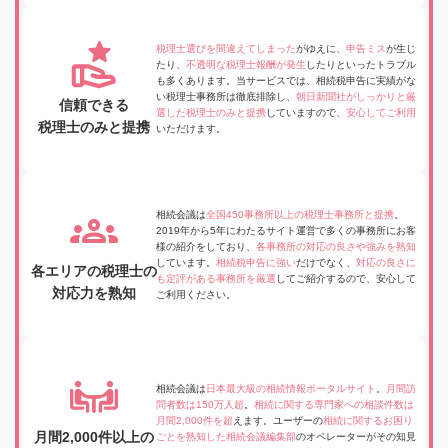
税理士選びを間違えてしまった
がゆえに、
申告ミス
が生じ
たり、
不透明な税理士報酬が発生
したりといったトラブル
も多くあります。当サービスでは、相続税申告に実績がな
い税理士事務所は徹底排除し、
朝日新聞社がしっかりと厳
信頼できる
選した税理士のみと提携
していますので、
安心してご利用
税理士のみと提携
いただけます。
相続会議は
全国450事務所以上の税理士事務所と提携
。
2019年から5年にわたるサイト運営で多くの事務所にお客
様の紹介をしており、
各事務所の対応の良さや強みを熟知
しています。
相続税申告に強い
だけでなく、
対応の良さに
各エリアの税理士の
も定評がある事務所を厳選
してご紹介するので、安心して
対応力を熟知
ご利用ください。
相続会議は
日本最大級の相続情報ポータルサイト
。
月間訪
問者数は150万人超
。
相続に関する専門家への相談件数は
月間2,000件を超
えます。ユーザーの
相続に関するお困り
月間2,000件以上の
ごとを熟知した相続会議編集部
のオペレーターがその知見