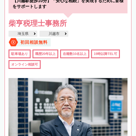
【川越駅徒歩10分】「安心な相続」を実現するために皆様
をサポートします
柴亨税理士事務所
埼玉県
川越市
初回相談無料
駐車場あり
職歴20年以上
在籍数10名以上
19時以降TEL可
オンライン相談可