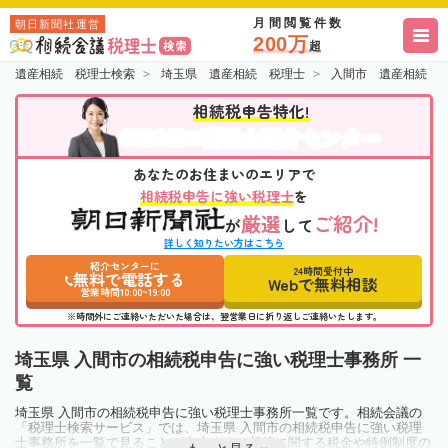
月間閲覧件数
朝日新聞社運営
200万
超
遺産相続 税理士検索
埼玉県 遺産相続 税理士
入間市 遺産相続 
相続税申告特化!
税理士紹介センター
相続会議の
あなたのお住まいのエリアで
相続税申告に強い税理士
を
厳選
ご紹介!
が
して
詳しく知りたい方はこちら
紹介センターに
24時間受付中
無料で電話する
Webで無料相談
営業時間10:00~19:00
※時間外にご連絡いただいた場合は、翌営業日に折り返しご連絡いたします。
埼玉県 入間市の相続税申告に強い税理士事務所 一
覧
埼玉県 入間市の相続税申告に強い税理士事務所一覧です。相続会議の
「税理士検索サービス」では、埼玉県 入間市の相続税申告に強い税理
士事務所を一覧で見ることが出来ます。相続に関する税金や特例制度の