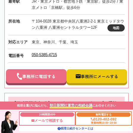
最寄駅
JR・東京メトロ・都営地下鉄「東京駅」徒歩2分 / 東
京メトロ「京橋駅」徒歩6分
所在地
〒104-0028 東京都中央区八重洲2-2-1 東京ミッドタウ
ン八重洲 八重洲セントラルタワー12F
地図
対応エリア
東京、神奈川、千葉、埼玉
050-5385-4715
電話番号
事務所に電話する
事務所にメールする
【五反田駅徒歩1分】ホスピタリティ×スピード感を重視し
朝日新聞社運営の相続会議
税理士選びに悩んだら、
にお任せください
た対応
24時間受付中
無料電話する
0120-402-092
メールで相談する
営業時間10:00~19:00
ハートランド税理士法人 五反田オ
税理士紹介センターとは