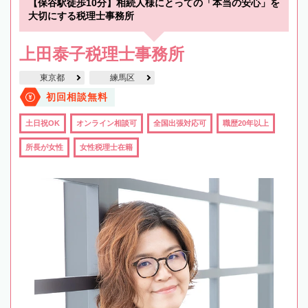
【保谷駅徒歩10分】相続人様にとっての「本当の安心」を
大切にする税理士事務所
上田泰子税理士事務所
東京都
練馬区
初回相談無料
土日祝OK
オンライン相談可
全国出張対応可
職歴20年以上
所長が女性
女性税理士在籍