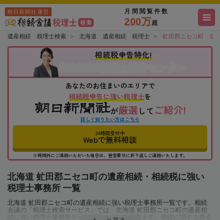
月間閲覧件数
朝日新聞社運営
200万
超
遺産相続 税理士検索
北海道 遺産相続 税理士
虻田郡ニセコ町 遺
相続税申告特化!
税理士紹介センター
相続会議の
あなたのお住まいのエリアで
相続税申告に強い税理士
を
厳選
ご紹介!
が
して
詳しく知りたい方はこちら
24時間受付中
Webで無料相談
※時間外にご連絡いただいた場合は、翌営業日に折り返しご連絡いたします。
北海道 虻田郡ニセコ町の遺産相続・相続税に強い
税理士事務所 一覧
北海道 虻田郡ニセコ町の遺産相続に強い税理士事務所一覧です。相続
会議の「税理士検索サービス」では、北海道 虻田郡ニセコ町の遺産相
続に強い税理士事務所を一覧で見ることが出来ます。相続に関する税金