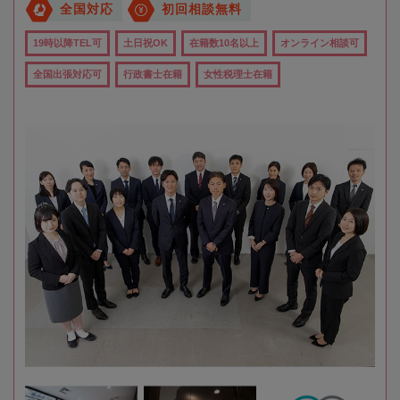
全国対応
初回相談無料
19時以降TEL可
土日祝OK
在籍数10名以上
オンライン相談可
全国出張対応可
行政書士在籍
女性税理士在籍