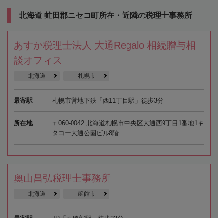
北海道 虻田郡ニセコ町所在・近隣の税理士事務所
あすか税理士法人 大通Regalo 相続贈与相
談オフィス
北海道
札幌市
最寄駅
札幌市営地下鉄「西11丁目駅」徒歩3分
所在地
〒060-0042 北海道札幌市中央区大通西9丁目1番地1キ
タコー大通公園ビル8階
奧山昌弘税理士事務所
北海道
函館市