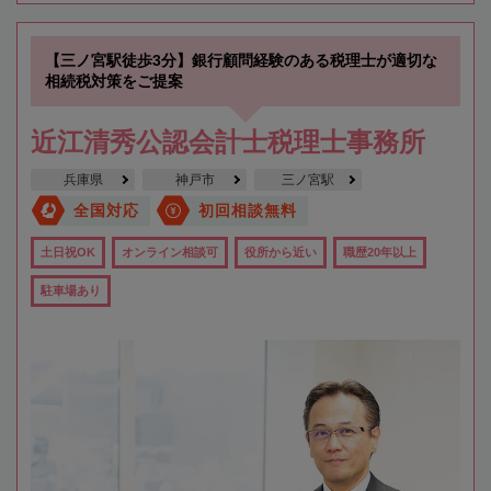
【三ノ宮駅徒歩3分】銀行顧問経験のある税理士が適切な
相続税対策をご提案
近江清秀公認会計士税理士事務所
兵庫県
神戸市
三ノ宮駅
全国対応
初回相談無料
土日祝OK
オンライン相談可
役所から近い
職歴20年以上
駐車場あり