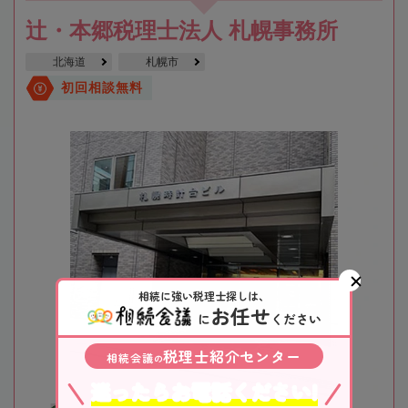
辻・本郷税理士法人 札幌事務所
北海道
札幌市
初回相談無料
相続に強い税理士探しは、
お任せ
に
ください
税理士紹介センター
相続会議
の
迷ったらお電話ください!