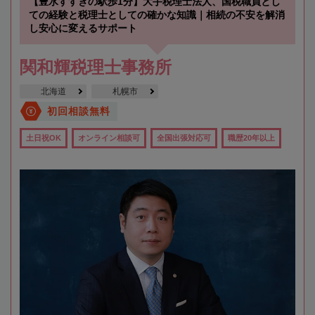
【豊水すすきの駅歩1分】大手税理士法人、国税職員とし
ての経験と税理士としての確かな知識｜相続の不安を解消
し安心に変えるサポート
関和輝税理士事務所
北海道
札幌市
初回相談無料
土日祝OK
オンライン相談可
全国出張対応可
職歴20年以上