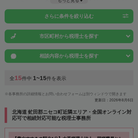
もっと見る
や特例制度のことは一度近隣の税理士に相談してみましょう。
さらに条件を絞り込む
市区町村から
税理士を探す
相談内容から
税理士を探す
15
1~15
全
件中
件を表示
各事務所の詳細情報とお問い合わせフォームは別ウィンドウで開きます
更新日：2026年8月6日
北海道 虻田郡ニセコ町近隣エリア・全国オンライン対
応可で相続対応可能な税理士事務所