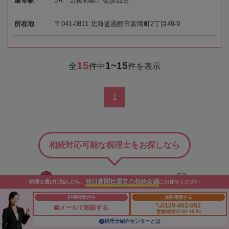
最寄駅
JR「五稜郭駅」徒歩22分
所在地
〒041-0811 北海道函館市富岡町2丁目49-9
15
1~15
全
件中
件を表示
1
相続対応可能な税理士をお探しなら
「相続会議」の
朝日新聞社運営の相続会議
税理士選びに悩んだら、
にお任せください
税理士検索サービス
24時間受付中
無料電話する
0120-402-092
メールで相談する
営業時間10:00~19:00
対応エリアから探す
税理士紹介センターとは