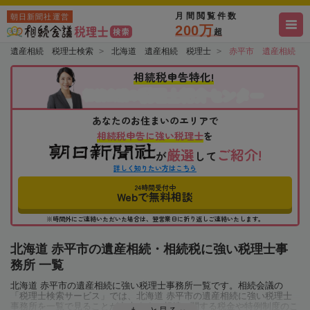
月間閲覧件数
朝日新聞社運営
200万
超
遺産相続 税理士検索
北海道 遺産相続 税理士
赤平市 遺産相続 
相続税申告特化!
税理士紹介センター
相続会議の
あなたのお住まいのエリアで
相続税申告に強い税理士
を
厳選
ご紹介!
が
して
詳しく知りたい方はこちら
24時間受付中
Webで無料相談
※時間外にご連絡いただいた場合は、翌営業日に折り返しご連絡いたします。
北海道 赤平市の遺産相続・相続税に強い税理士事
務所 一覧
北海道 赤平市の遺産相続に強い税理士事務所一覧です。相続会議の
「税理士検索サービス」では、北海道 赤平市の遺産相続に強い税理士
事務所を一覧で見ることが出来ます。相続に関する税金や特例制度のこ