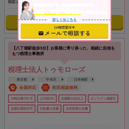
対応エリア
北海道
不動産や株式等、相続資産に合わせて、
お近くの専門税理士
をご紹介します。
詳しくはこちら
事務所にメールする
24時間受付中
メールで相談する
【八丁堀駅徒歩3分】お客様に寄り添った、相続に自信を
もつ税理士事務所
税理士法人トゥモローズ
東京都
中央区
日本橋駅
全国対応
初回相談無料
19時以降TEL可
土日祝OK
在籍数10名以上
オンライン相談可
全国出張対応可
行政書士在籍
女性税理士在籍