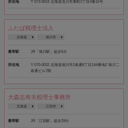
所在地
〒073-0024 北海道滝川市東町2丁目4番15号
ふたば税理士法人
北海道
旭川市
最寄駅
JR「旭川駅」徒歩5分
所在地
〒070-0032 北海道旭川市2条通8丁目144番地2 旭川二
条通ビル7階
大森志寿夫税理士事務所
北海道
江別市
最寄駅
JR「江別駅」徒歩29分