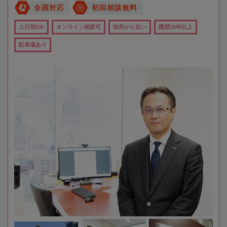
全国対応
初回相談無料
土日祝OK
オンライン相談可
役所から近い
職歴20年以上
駐車場あり