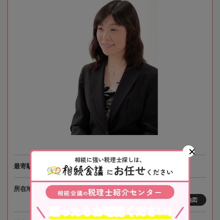
相続に強い税理士探しは、
お任せ
最寄駅
札幌市営地下鉄「白石駅」徒歩1分
に
ください
所在地
〒003-0002 北海道札幌市白石区東札幌2条6-5-1
税理士紹介センター
相続会議
の
地図
迷ったらお電話ください!