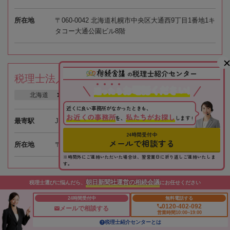
所在地
〒060-0042 北海道札幌市中央区大通西9丁目1番地1キ
タコー大通公園ビル8階
税理士紹介センター
の
税理士法人小城会計事務所
お電話ください!
迷
っ
た
ら
北海道
旭川市
近くに良い事務所がなかったときも、
お近くの事務所
私たちがお探し
を、
します !
最寄駅
JR「旭川四条駅」徒歩28分
24時間受付中
メールで相談する
所在地
〒078-8348 北海道旭川市東光8条1丁目1-1
※時間外にご連絡いただいた場合は、翌営業日に折り返しご連絡いたしま
す。
朝日新聞社運営の相続会議
税理士選びに悩んだら、
にお任せください
税理士法人 中央総合会計
24時間受付中
無料電話する
0120-402-092
メールで相談する
北海道
旭川市
営業時間10:00~19:00
税理士紹介センターとは