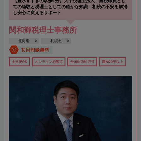
【豊水すすきの駅歩1分】大手税理士法人、国税職員とし
ての経験と税理士としての確かな知識｜相続の不安を解消
し安心に変えるサポート
関和輝税理士事務所
北海道
札幌市
初回相談無料
土日祝OK
オンライン相談可
全国出張対応可
職歴20年以上