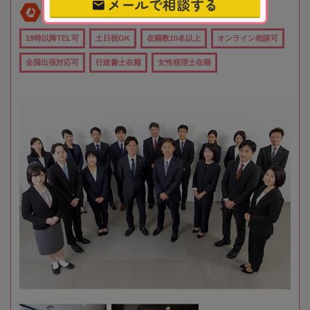
メールで相談する
全国対応
初回相談無料
19時以降TEL可
土日祝OK
在籍数10名以上
オンライン相談可
全国出張対応可
行政書士在籍
女性税理士在籍