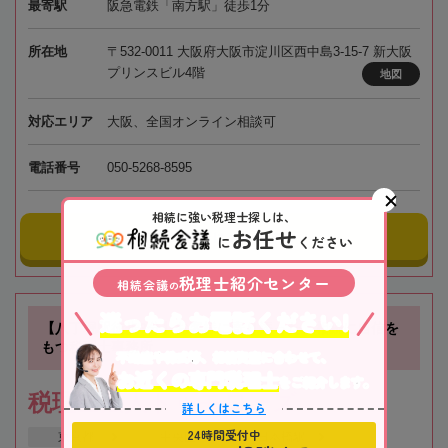
最寄駅
阪急電鉄「南方駅」徒歩1分
所在地
〒532-0011 大阪府大阪市淀川区西中島3-15-7 新大阪
プリンスビル4階
地図
対応エリア
大阪、全国オンライン相談可
電話番号
050-5268-8595
相続に強い税理士探しは、
お任せ
事務所にメールする
に
ください
税理士紹介センター
相続会議
の
迷ったらお電話ください!
【八丁堀駅徒歩3分】お客様に寄り添った、相続に自信を
もつ税理士事務所
不動産や株式等、相続資産に合わせて、
お近くの専門税理士
をご紹介します。
税理士法人トゥモローズ
詳しくはこちら
24時間受付中
東京都
中央区
日本橋駅