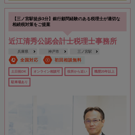
【三ノ宮駅徒歩3分】銀行顧問経験のある税理士が適切な
相続税対策をご提案
近江清秀公認会計士税理士事務所
兵庫県
神戸市
三ノ宮駅
全国対応
初回相談無料
土日祝OK
オンライン相談可
役所から近い
職歴20年以上
駐車場あり