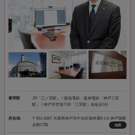
最寄駅
JR「三ノ宮駅」 / 阪急電鉄・阪神電鉄「神戸三宮
駅」 / 神戸市営地下鉄「三宮駅」各徒歩3分
所在地
〒651-0087 兵庫県神戸市中央区御幸通8-1-6 神戸国際
会館17階
地図