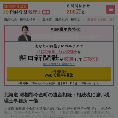
月間閲覧件数
朝日新聞社運営
200万
超
遺産相続 税理士検索
北海道 遺産相続 税理士
瀬棚郡今金町 遺産
相続税申告特化!
税理士紹介センター
相続会議の
あなたのお住まいのエリアで
相続税申告に強い税理士
を
厳選
ご紹介!
が
して
詳しく知りたい方はこちら
24時間受付中
Webで無料相談
※時間外にご連絡いただいた場合は、翌営業日に折り返しご連絡いたします。
北海道 瀬棚郡今金町の遺産相続・相続税に強い税
理士事務所 一覧
北海道 瀬棚郡今金町の遺産相続に強い税理士事務所一覧です。相続会
議の「税理士検索サービス」では、北海道 瀬棚郡今金町の遺産相続に
強い税理士事務所を一覧で見ることが出来ます。相続に関する税金や特