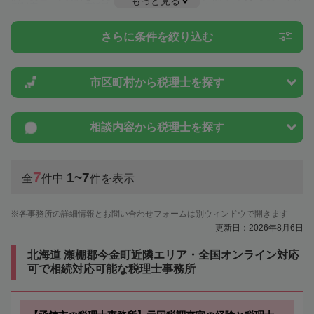
もっと見る
例制度のことは一度近隣の税理士に相談してみましょう。
さらに条件を絞り込む
市区町村から
税理士を探す
相談内容から
税理士を探す
7
1~7
全
件中
件を表示
各事務所の詳細情報とお問い合わせフォームは別ウィンドウで開きます
更新日：2026年8月6日
北海道 瀬棚郡今金町近隣エリア・全国オンライン対応
可で相続対応可能な税理士事務所