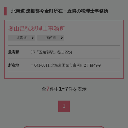
北海道 瀬棚郡今金町所在・近隣の税理士事務所
奧山昌弘税理士事務所
北海道
函館市
最寄駅
JR「五稜郭駅」徒歩22分
所在地
〒041-0811 北海道函館市富岡町2丁目49-9
7
1~7
全
件中
件を表示
1