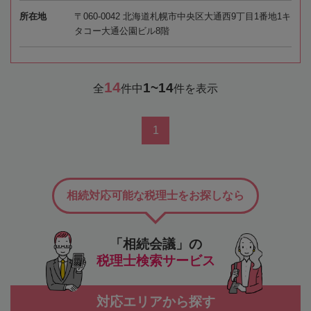
所在地
〒060-0042 北海道札幌市中央区大通西9丁目1番地1キ
タコー大通公園ビル8階
14
1~14
全
件中
件を表示
1
相続対応可能な税理士をお探しなら
「相続会議」の
税理士検索サービス
対応エリアから探す