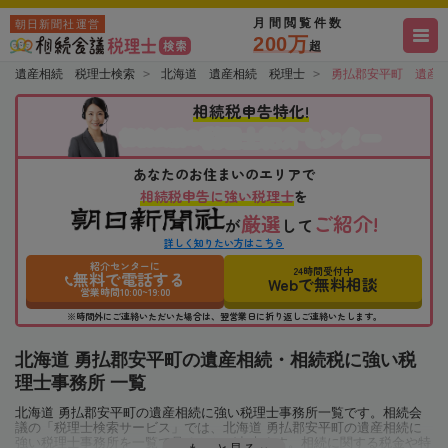
月間閲覧件数
朝日新聞社運営
200万
超
遺産相続 税理士検索
北海道 遺産相続 税理士
勇払郡安平町 遺産
相続税申告特化!
税理士紹介センター
相続会議の
あなたのお住まいのエリアで
相続税申告に強い税理士
を
厳選
ご紹介!
が
して
詳しく知りたい方はこちら
紹介センターに
24時間受付中
無料で電話する
Webで無料相談
営業時間10:00~19:00
※時間外にご連絡いただいた場合は、翌営業日に折り返しご連絡いたします。
北海道 勇払郡安平町の遺産相続・相続税に強い税
理士事務所 一覧
北海道 勇払郡安平町の遺産相続に強い税理士事務所一覧です。相続会
議の「税理士検索サービス」では、北海道 勇払郡安平町の遺産相続に
強い税理士事務所を一覧で見ることが出来ます。相続に関する税金や特