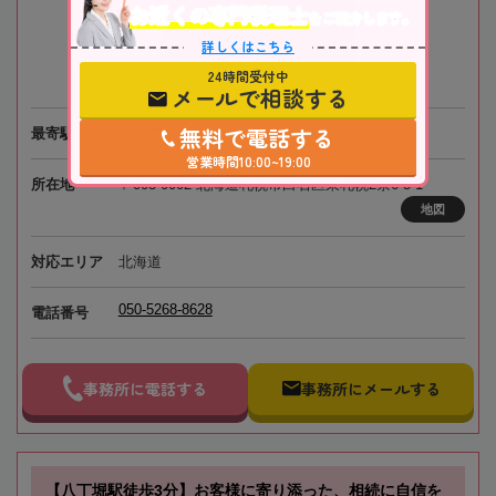
お近くの専門税理士
をご紹介します。
詳しくはこちら
24時間受付中
メールで相談する
無料で電話する
最寄駅
札幌市営地下鉄「白石駅」徒歩1分
営業時間10:00~19:00
所在地
〒003-0002 北海道札幌市白石区東札幌2条6-5-1
地図
対応エリア
北海道
050-5268-8628
電話番号
事務所に電話する
事務所にメールする
【八丁堀駅徒歩3分】お客様に寄り添った、相続に自信を