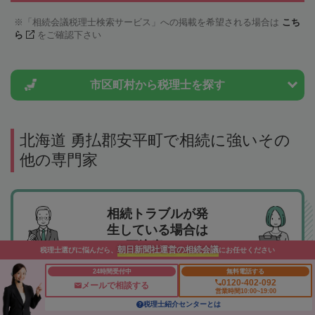
「相続会議税理士検索サービス」への掲載を希望される場合は
こち
ら
をご確認下さい
市区町村から
税理士を探す
北海道 勇払郡安平町で相続に強いその
他の専門家
相続トラブルが発
生している場合は
要注意！！
朝日新聞社運営の相続会議
税理士選びに悩んだら、
にお任せください
24時間受付中
無料電話する
遺産分割協議がまとまらない！遺言書の内容に納得
0120-402-092
メールで相談する
営業時間10:00~19:00
できない！
税理士紹介センターとは
相続放棄したい！という悩みは弁護士への相談をお