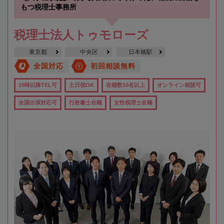
もつ税理士事務所
税理士法人トゥモローズ
東京都
中央区
日本橋駅
全国対応
初回相談無料
19時以降TEL可
土日祝OK
在籍数10名以上
オンライン相談可
全国出張対応可
行政書士在籍
女性税理士在籍