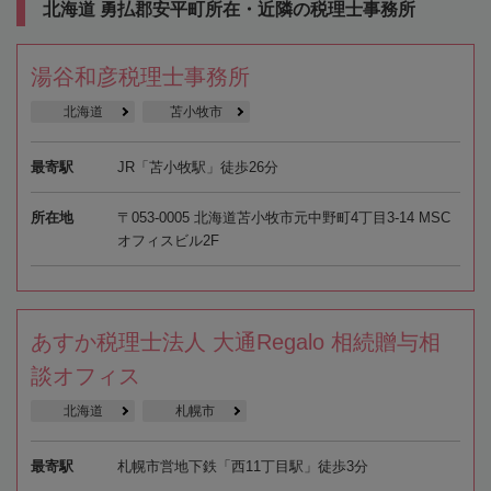
北海道 勇払郡安平町所在・近隣の税理士事務所
湯谷和彦税理士事務所
北海道
苫小牧市
最寄駅
JR「苫小牧駅」徒歩26分
所在地
〒053-0005 北海道苫小牧市元中野町4丁目3-14 MSC
オフィスビル2F
あすか税理士法人 大通Regalo 相続贈与相
談オフィス
北海道
札幌市
最寄駅
札幌市営地下鉄「西11丁目駅」徒歩3分