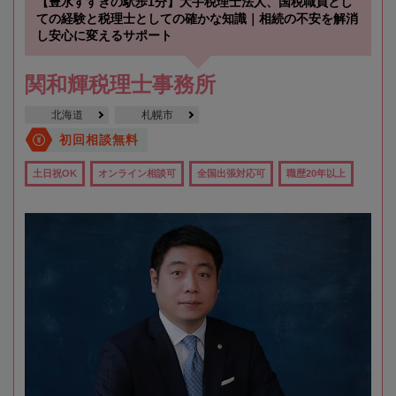
【豊水すすきの駅歩1分】大手税理士法人、国税職員とし
ての経験と税理士としての確かな知識｜相続の不安を解消
し安心に変えるサポート
関和輝税理士事務所
北海道
札幌市
初回相談無料
土日祝OK
オンライン相談可
全国出張対応可
職歴20年以上