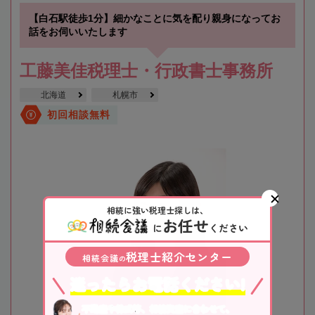
【白石駅徒歩1分】細かなことに気を配り親身になってお
話をお伺いいたします
工藤美佳税理士・行政書士事務所
北海道
札幌市
初回相談無料
相続に強い税理士探しは、
お任せ
に
ください
税理士紹介センター
相続会議
の
迷ったらお電話ください!
不動産や株式等、相続資産に合わせて、