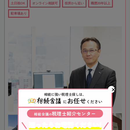
土日祝OK
オンライン相談可
役所から近い
職歴20年以上
駐車場あり
相続に強い税理士探しは、
お任せ
に
ください
税理士紹介センター
相続会議
の
迷ったらお電話ください!