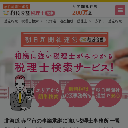
月間閲覧件数
朝日新聞社運営
200万
超
遺産相続 税理士検索
北海道 遺産相続 税理士
赤平市 遺産相続 
北海道 赤平市の事業承継に強い税理士事務所 一覧