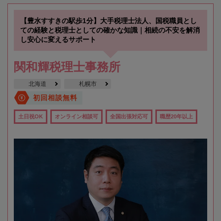
【豊水すすきの駅歩1分】大手税理士法人、国税職員とし
ての経験と税理士としての確かな知識｜相続の不安を解消
し安心に変えるサポート
関和輝税理士事務所
北海道
札幌市
初回相談無料
土日祝OK
オンライン相談可
全国出張対応可
職歴20年以上