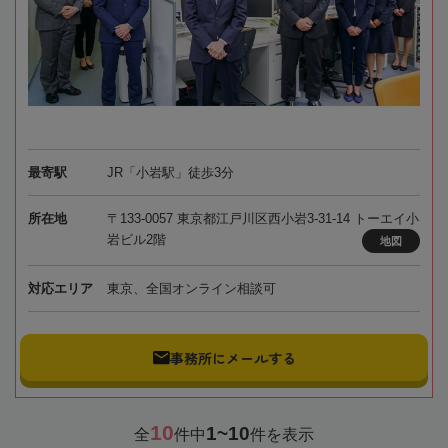
最寄駅
JR「小岩駅」徒歩3分
所在地
〒133-0057 東京都江戸川区西小岩3-31-14 トーエイ小
岩ビル2階
地図
対応エリア
東京、全国オンライン相談可
事務所にメールする
10
1~10
全
件中
件を表示