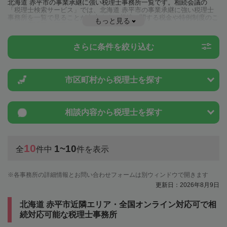
北海道 赤平市の事業承継に強い税理士事務所一覧です。相続会議の
「税理士検索サービス」では、北海道 赤平市の事業承継に強い税理士
事務所を一覧で見ることが出来ます。相続に関する税金や特例制度のこ
もっと見る
とは一度近隣の税理士に相談してみましょう。
さらに条件を絞り込む
市区町村から
税理士を探す
相談内容から
税理士を探す
10
1~10
全
件中
件を表示
各事務所の詳細情報とお問い合わせフォームは別ウィンドウで開きます
更新日：2026年8月9日
北海道 赤平市近隣エリア・全国オンライン対応可で相
続対応可能な税理士事務所