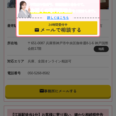
不動産や株式等、相続資産に合わせて、
お近くの専門税理士
をご紹介します。
詳しくはこちら
24時間受付中
最寄駅
JR「三ノ宮駅」 / 阪急電鉄・阪神電鉄「神戸三宮
メールで相談する
駅」 / 神戸市営地下鉄「三宮駅」各徒歩3分
所在地
〒651-0087 兵庫県神戸市中央区御幸通8-1-6 神戸国際
会館17階
地図
対応エリア
兵庫、全国オンライン相談可
電話番号
050-5268-8582
事務所にメールする
【江坂駅徒歩1分】お客様に寄り添い、確かな相続税申告