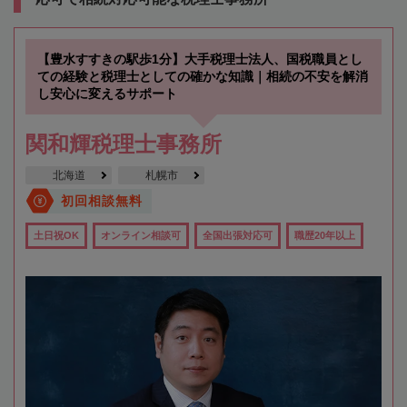
【豊水すすきの駅歩1分】大手税理士法人、国税職員とし
ての経験と税理士としての確かな知識｜相続の不安を解消
し安心に変えるサポート
関和輝税理士事務所
北海道
札幌市
初回相談無料
土日祝OK
オンライン相談可
全国出張対応可
職歴20年以上