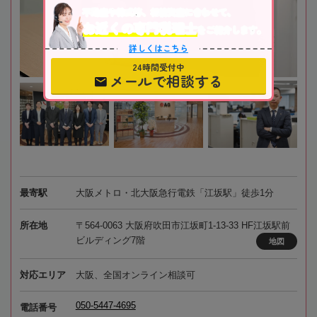
不動産や株式等、相続資産に合わせて、
お近くの専門税理士
をご紹介します。
詳しくはこちら
24時間受付中
メールで相談する
最寄駅
大阪メトロ・北大阪急行電鉄「江坂駅」徒歩1分
所在地
〒564-0063 大阪府吹田市江坂町1-13-33 HF江坂駅前
ビルディング7階
地図
対応エリア
大阪、全国オンライン相談可
050-5447-4695
電話番号