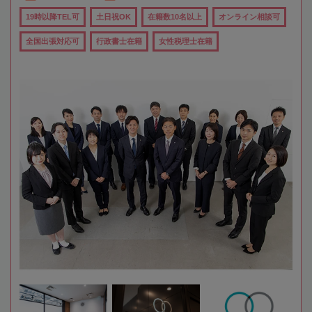
19時以降TEL可
土日祝OK
在籍数10名以上
オンライン相談可
全国出張対応可
行政書士在籍
女性税理士在籍