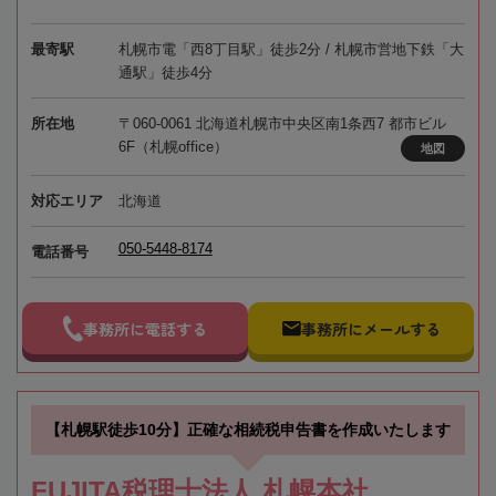
最寄駅
札幌市電「西8丁目駅」徒歩2分 / 札幌市営地下鉄「大
通駅」徒歩4分
所在地
〒060-0061 北海道札幌市中央区南1条西7 都市ビル
6F（札幌office）
地図
対応エリア
北海道
050-5448-8174
電話番号
事務所に電話する
事務所にメールする
【札幌駅徒歩10分】正確な相続税申告書を作成いたします
FUJITA税理士法人 札幌本社