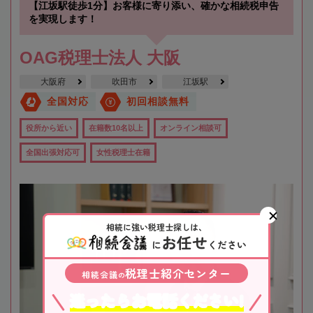
【江坂駅徒歩1分】お客様に寄り添い、確かな相続税申告
を実現します！
OAG税理士法人 大阪
大阪府
吹田市
江坂駅
全国対応
初回相談無料
役所から近い
在籍数10名以上
オンライン相談可
全国出張対応可
女性税理士在籍
相続に強い税理士探しは、
お任せ
に
ください
税理士紹介センター
相続会議
の
迷ったらお電話ください!