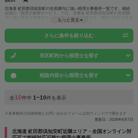
北海道 虻田郡倶知安町の生前贈与に強い税理士事務所一覧です。相続
会議の「税理士検索サービス」では、北海道 虻田郡倶知安町の生前贈
与に強い税理士事務所を一覧で見ることが出来ます。相続に関する税金
もっと見る
や特例制度のことは一度近隣の税理士に相談してみましょう。
さらに条件を絞り込む
市区町村から
税理士を探す
相談内容から
税理士を探す
10
1~10
全
件中
件を表示
各事務所の詳細情報とお問い合わせフォームは別ウィンドウで開きます
更新日：2026年8月7日
北海道 虻田郡倶知安町近隣エリア・全国オンライン対
応可で相続対応可能な税理士事務所