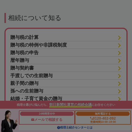
相続について知る
贈与税の計算
贈与税の特例や非課税制度
贈与税の申告
暦年贈与
贈与契約書
手渡しでの生前贈与
親子間の贈与
孫への生前贈与
結婚・子育て資金の贈与
朝日新聞社運営の相続会議
税理士選びに悩んだら、
にお任せください
相続時精算課税制度
生前贈与加算
24時間受付中
無料電話する
0120-402-092
メールで相談する
みなし贈与とは
営業時間10:00~19:00
税理士紹介センターとは
贈与税の時効