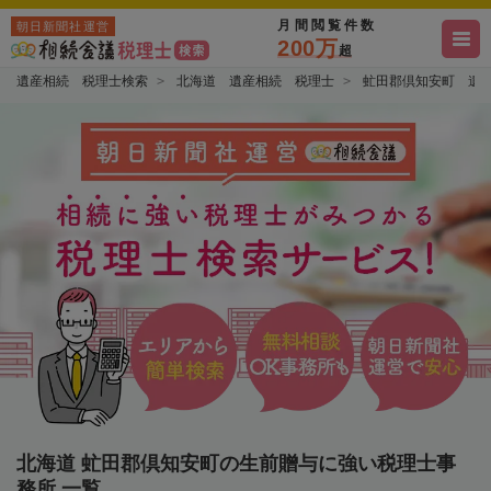
月間閲覧件数
朝日新聞社運営
200万
超
遺産相続 税理士検索
北海道 遺産相続 税理士
虻田郡倶知安町 遺
北海道 虻田郡倶知安町の生前贈与に強い税理士事
務所 一覧