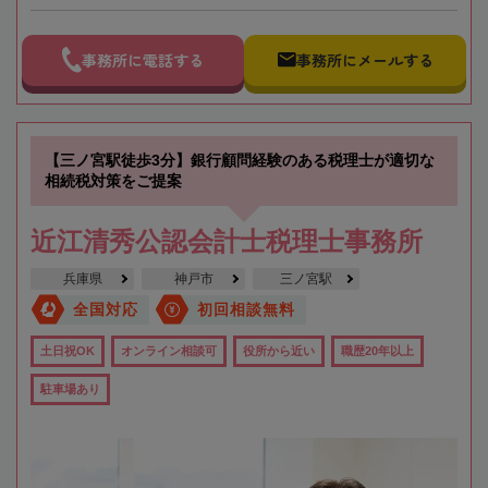
事務所に電話する
事務所にメールする
【三ノ宮駅徒歩3分】銀行顧問経験のある税理士が適切な
相続税対策をご提案
近江清秀公認会計士税理士事務所
兵庫県
神戸市
三ノ宮駅
全国対応
初回相談無料
土日祝OK
オンライン相談可
役所から近い
職歴20年以上
駐車場あり