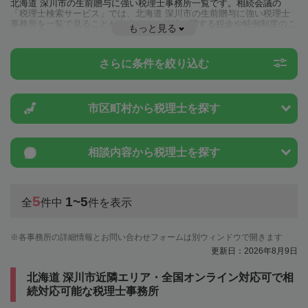
北海道 深川市の生前贈与に強い税理士事務所一覧です。相続会議の
「税理士検索サービス」では、北海道 深川市の生前贈与に強い税理士
事務所を一覧で見ることが出来ます。相続に関する税金や特例制度のこ
もっと見る
とは一度近隣の税理士に相談してみましょう。
さらに条件を絞り込む
市区町村から
税理士を探す
相談内容から
税理士を探す
5
1~5
全
件中
件を表示
各事務所の詳細情報とお問い合わせフォームは別ウィンドウで開きます
更新日：2026年8月9日
北海道 深川市近隣エリア・全国オンライン対応可で相
続対応可能な税理士事務所