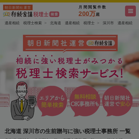
月間閲覧件数
朝日新聞社運営
200万
超
遺産相続 税理士検索
北海道 遺産相続 税理士
深川市 遺産相続 
北海道 深川市の生前贈与に強い税理士事務所 一覧