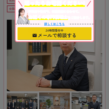
迷ったらお電話ください!
役所から近い
在籍数10名以上
オンライン相談可
全国出張対応可
女性税理士在籍
不動産や株式等、相続資産に合わせて、
お近くの専門税理士
をご紹介します。
詳しくはこちら
24時間受付中
メールで相談する