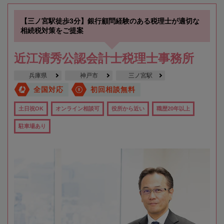
【三ノ宮駅徒歩3分】銀行顧問経験のある税理士が適切な
相続税対策をご提案
近江清秀公認会計士税理士事務所
兵庫県
神戸市
三ノ宮駅
全国対応
初回相談無料
土日祝OK
オンライン相談可
役所から近い
職歴20年以上
駐車場あり