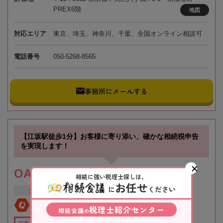
PREX6階
地図
対応エリア
東京、埼玉、神奈川、千葉、全国オンライン相談可
電話番号
050-5268-8565
事務所にメールする
【江坂駅徒歩1分】お客様に寄り添い、確かな相続税申告
を実現します！
OAG税理士法人 大阪
相続に強い税理士探しは、
お任せ
に
ください
大阪府
吹田市
江坂駅
全国対応
初回相談無料
税理士紹介センター
相続会議
の