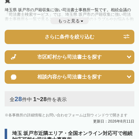
覧
埼玉県 坂戸市の戸籍収集に強い司法書士事務所一覧です。相続会議の
「司法書士検索サービス」では、埼玉県 坂戸市の戸籍収集に強い司法
書士事務所を一覧で見ることが出来ます。相続のトラブルやお悩みを抱
もっと見る
えている方は一度近隣の司法書士に相談してみましょう。
さらに条件を絞り込む
市区町村から
司法書士を探す
相談内容から
司法書士を探す
28
1~28
全
件中
件を表示
各事務所の詳細情報とお問い合わせフォームは別ウィンドウで開きます
更新日：2026年8月11日
埼玉 坂戸市近隣エリア・全国オンライン対応可で相続