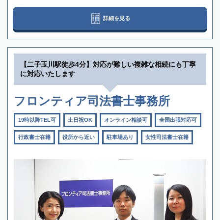
詳細を見る
【二子玉川駅徒歩4分】対応が難しい複雑な相続にも丁寧
に対応いたします
フロンティア司法書士事務所
19時以降TEL可
土日祝OK
オンライン相談可
全国出張対応可
行政書士在籍
役所から近い
駐車場あり
女性司法書士在籍