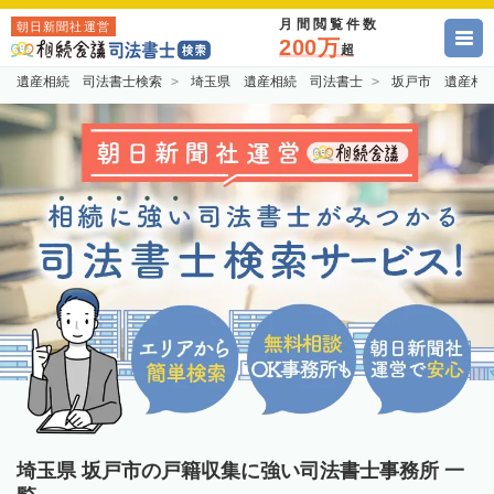
月間閲覧件数
朝日新聞社運営
200万
超
遺産相続 司法書士検索
埼玉県 遺産相続 司法書士
坂戸市 遺産相
埼玉県 坂戸市の戸籍収集に強い司法書士事務所 一