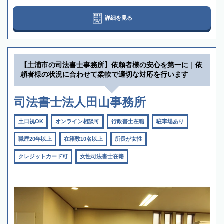
詳細を見る
【土浦市の司法書士事務所】依頼者様の安心を第一に｜依
頼者様の状況に合わせて柔軟で適切な対応を行います
司法書士法人田山事務所
土日祝OK
オンライン相談可
行政書士在籍
駐車場あり
職歴20年以上
在籍数10名以上
所長が女性
クレジットカード可
女性司法書士在籍