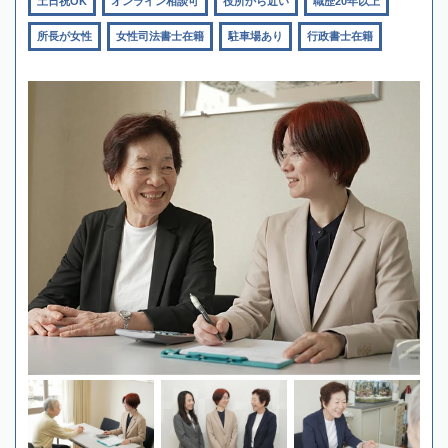
土日祝OK
オンライン相談可
役所から近い
職歴20年以上
所長が女性
女性司法書士在籍
駐車場あり
行政書士在籍