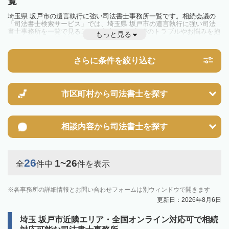
覧
埼玉県 坂戸市の遺言執行に強い司法書士事務所一覧です。相続会議の
「司法書士検索サービス」では、埼玉県 坂戸市の遺言執行に強い司法
書士事務所を一覧で見ることが出来ます。相続のトラブルやお悩みを抱
もっと見る
えている方は一度近隣の司法書士に相談してみましょう。
さらに条件を絞り込む
市区町村から
司法書士を探す
相談内容から
司法書士を探す
26
1~26
全
件中
件を表示
各事務所の詳細情報とお問い合わせフォームは別ウィンドウで開きます
更新日：2026年8月6日
埼玉 坂戸市近隣エリア・全国オンライン対応可で相続