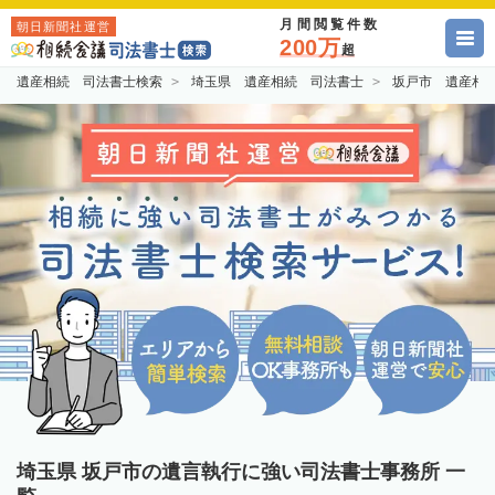
月間閲覧件数
朝日新聞社運営
200万
超
遺産相続 司法書士検索
埼玉県 遺産相続 司法書士
坂戸市 遺産相
埼玉県 坂戸市の遺言執行に強い司法書士事務所 一