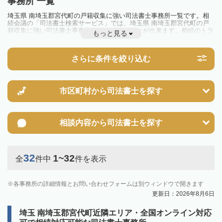
事務所 一覧
埼玉県 南埼玉郡宮代町の戸籍収集に強い司法書士事務所一覧です。相
続会議の「司法書士検索サービス」では、埼玉県 南埼玉郡宮代町の戸
籍収集に強い司法書士事務所を一覧で見ることが出来ます。相続のトラ
もっと見る
ブルやお悩みを抱えている方は一度近隣の司法書士に相談してみましょ
う。
さらに条件を絞り込む
市区町村から
司法書士を探す
相談内容から
司法書士を探す
32
1~32
全
件中
件を表示
各事務所の詳細情報とお問い合わせフォームは別ウィンドウで開きます
更新日：2026年8月6日
埼玉 南埼玉郡宮代町近隣エリア・全国オンライン対応