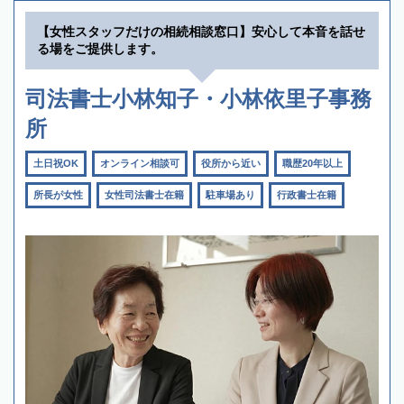
【女性スタッフだけの相続相談窓口】安心して本音を話せ
る場をご提供します。
司法書士小林知子・小林依里子事務
所
土日祝OK
オンライン相談可
役所から近い
職歴20年以上
所長が女性
女性司法書士在籍
駐車場あり
行政書士在籍