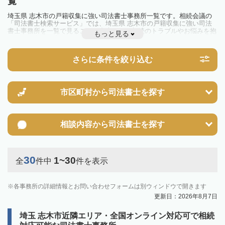
覧
埼玉県 志木市の戸籍収集に強い司法書士事務所一覧です。相続会議の
「司法書士検索サービス」では、埼玉県 志木市の戸籍収集に強い司法
書士事務所を一覧で見ることが出来ます。相続のトラブルやお悩みを抱
もっと見る
えている方は一度近隣の司法書士に相談してみましょう。
さらに条件を絞り込む
市区町村から
司法書士を探す
相談内容から
司法書士を探す
30
1~30
全
件中
件を表示
各事務所の詳細情報とお問い合わせフォームは別ウィンドウで開きます
更新日：2026年8月7日
埼玉 志木市近隣エリア・全国オンライン対応可で相続