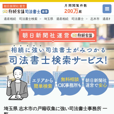
月間閲覧件数
朝日新聞社運営
200万
超
遺産相続 司法書士検索
埼玉県 遺産相続 司法書士
志木市 遺産相
埼玉県 志木市の戸籍収集に強い司法書士事務所 一