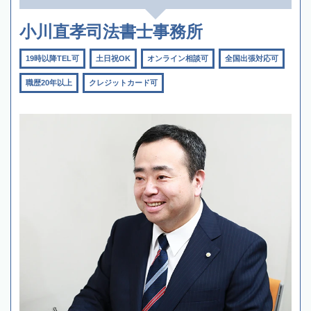
小川直孝司法書士事務所
19時以降TEL可
土日祝OK
オンライン相談可
全国出張対応可
職歴20年以上
クレジットカード可