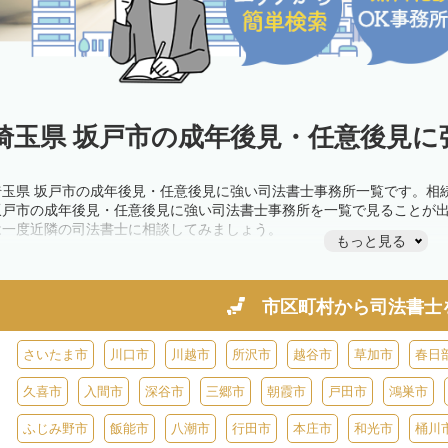
埼玉県 坂戸市の成年後見・任意後見に
埼玉県 坂戸市の成年後見・任意後見に強い司法書士事務所一覧です。相
坂戸市の成年後見・任意後見に強い司法書士事務所を一覧で見ることが
は一度近隣の司法書士に相談してみましょう。
もっと見る
市区町村から
司法書士
さいたま市
川口市
川越市
所沢市
越谷市
草加市
春日
久喜市
入間市
深谷市
三郷市
朝霞市
戸田市
鴻巣市
ふじみ野市
飯能市
八潮市
行田市
本庄市
和光市
桶川