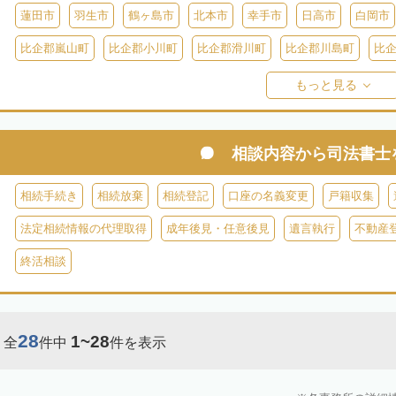
蓮田市
羽生市
鶴ヶ島市
北本市
幸手市
日高市
白岡市
比企郡嵐山町
比企郡小川町
比企郡滑川町
比企郡川島町
比
比企郡ときがわ町
入間郡三芳町
入間郡毛呂山町
入間郡越生町
もっと見る
児玉郡上里町
児玉郡神川町
児玉郡美里町
大里郡寄居町
秩
秩父郡長瀞町
秩父郡東秩父村
相談内容から
司法書士
相続手続き
相続放棄
相続登記
口座の名義変更
戸籍収集
法定相続情報の代理取得
成年後見・任意後見
遺言執行
不動産
終活相談
28
1~28
全
件中
件を表示