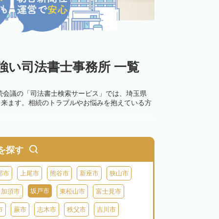
強い司法書士事務所 一覧
続会議の「司法書士検索サービス」では、埼玉県
出来ます。相続のトラブルやお悩みを抱えている方
を探す
部市
上尾市
熊谷市
新座市
狭山市
坂戸市
加須市
東松山市
富士見市
市
蕨市
志木市
秩父市
吉川市