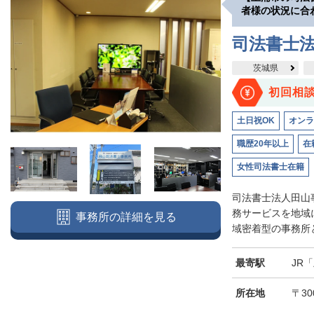
者様の状況に合
司法書士
茨城県
初回相
土日祝OK
オンラ
職歴20年以上
在
女性司法書士在籍
司法書士法人田山
務サービスを地域
事務所の詳細を見る
域密着型の事務所と
最寄駅
JR
所在地
〒30