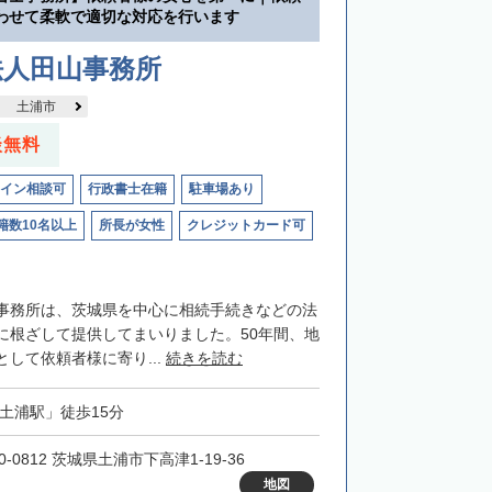
わせて柔軟で適切な対応を行います
法人田山事務所
土浦市
談無料
イン相談可
行政書士在籍
駐車場あり
籍数10名以上
所長が女性
クレジットカード可
事務所は、茨城県を中心に相続手続きなどの法
に根ざして提供してまいりました。50年間、地
して依頼者様に寄り...
続きを読む
「土浦駅」徒歩15分
0-0812 茨城県土浦市下高津1-19-36
地図