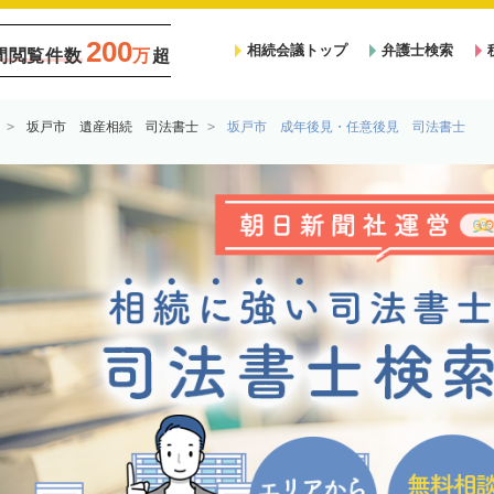
200
相続会議トップ
弁護士検索
間閲覧件数
万
超
坂戸市 遺産相続 司法書士
坂戸市 成年後見・任意後見 司法書士