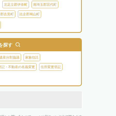
北足立郡伊奈町
南埼玉郡宮代町
企郡吉見町
比企郡鳩山町
北葛飾郡杉戸町
北葛飾郡松伏町
父郡小鹿野町
秩父郡皆野町
秩父郡横瀬町
を探す
遺産分割協議
家族信託
登記・不動産の名義変更
住所変更登記