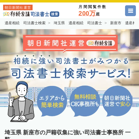
月間閲覧件数
朝日新聞社運営
200万
超
遺産相続 司法書士検索
埼玉県 遺産相続 司法書士
新座市 遺産相
埼玉県 新座市の戸籍収集に強い司法書士事務所 一