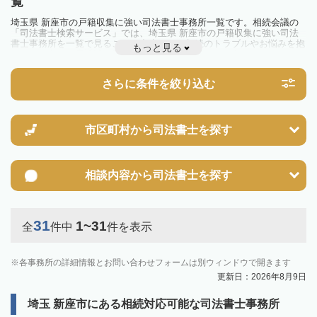
覧
埼玉県 新座市の戸籍収集に強い司法書士事務所一覧です。相続会議の
「司法書士検索サービス」では、埼玉県 新座市の戸籍収集に強い司法
書士事務所を一覧で見ることが出来ます。相続のトラブルやお悩みを抱
もっと見る
えている方は一度近隣の司法書士に相談してみましょう。
さらに条件を絞り込む
市区町村から
司法書士を探す
相談内容から
司法書士を探す
31
1~31
全
件中
件を表示
各事務所の詳細情報とお問い合わせフォームは別ウィンドウで開きます
更新日：2026年8月9日
埼玉 新座市にある相続対応可能な司法書士事務所