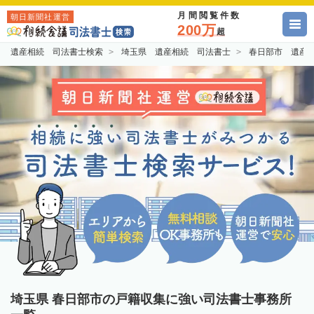
月間閲覧件数
朝日新聞社運営
200万
超
遺産相続 司法書士検索
埼玉県 遺産相続 司法書士
春日部市 遺産
埼玉県 春日部市の戸籍収集に強い司法書士事務所