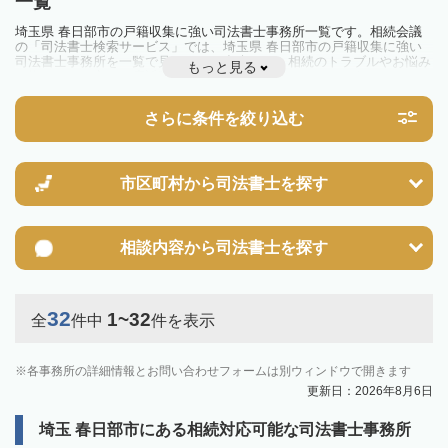
一覧
埼玉県 春日部市の戸籍収集に強い司法書士事務所一覧です。相続会議
の「司法書士検索サービス」では、埼玉県 春日部市の戸籍収集に強い
司法書士事務所を一覧で見ることが出来ます。相続のトラブルやお悩み
もっと見る
を抱えている方は一度近隣の司法書士に相談してみましょう。
さらに条件を絞り込む
市区町村から
司法書士を探す
相談内容から
司法書士を探す
32
1~32
全
件中
件を表示
各事務所の詳細情報とお問い合わせフォームは別ウィンドウで開きます
更新日：2026年8月6日
埼玉 春日部市にある相続対応可能な司法書士事務所