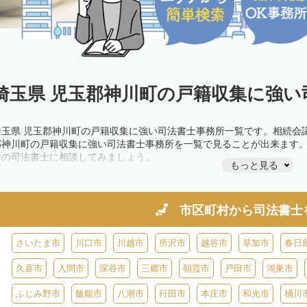
埼玉県 児玉郡神川町の戸籍収集に強い
埼玉県 児玉郡神川町の戸籍収集に強い司法書士事務所一覧です。相続会
郡神川町の戸籍収集に強い司法書士事務所を一覧で見ることが出来ます
隣の司法書士に相談してみましょう。
もっと見る
市区町村から
司法書士
さいたま市
川口市
川越市
所沢市
越谷市
草加市
春日
久喜市
入間市
深谷市
三郷市
朝霞市
戸田市
鴻巣市
ふじみ野市
飯能市
八潮市
行田市
本庄市
和光市
桶川