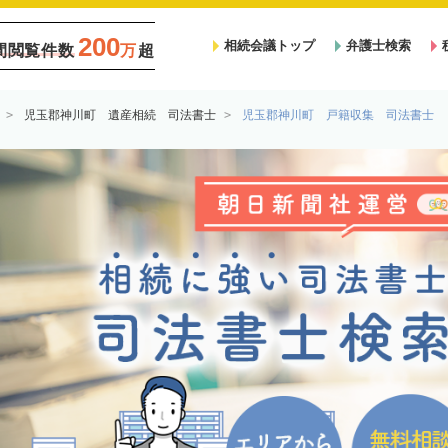
200
相続会議トップ
弁護士検索
間閲覧件数
万
超
児玉郡神川町 遺産相続 司法書士
児玉郡神川町 戸籍収集 司法書士