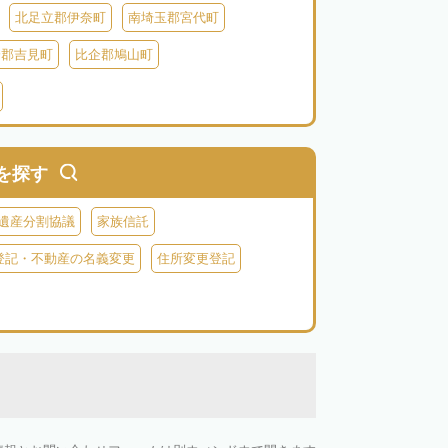
北足立郡伊奈町
南埼玉郡宮代町
企郡吉見町
比企郡鳩山町
北葛飾郡杉戸町
北葛飾郡松伏町
郡小鹿野町
秩父郡皆野町
秩父郡横瀬町
を探す
遺産分割協議
家族信託
登記・不動産の名義変更
住所変更登記