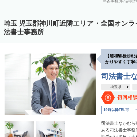
各事務所の詳細
埼玉 児玉郡神川町近隣エリア・全国オン
法書士事務所
【浦和駅徒歩8
かりやすく丁寧
司法書士
埼玉県
初回相
19時以降TEL可
司法書士なかむら
ある司法書士事務
話受付は平日・土日