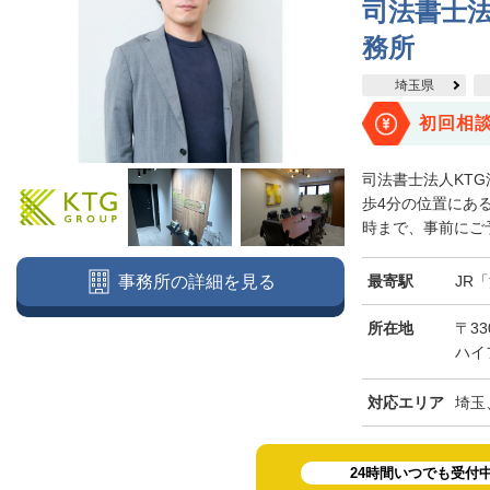
司法書士法
務所
埼玉県
初回相
司法書士法人KT
歩4分の位置にある
時まで、事前にご予
最寄駅
JR
事務所の詳細を見る
所在地
〒3
ハイ
対応エリア
埼玉
24時間いつでも受付