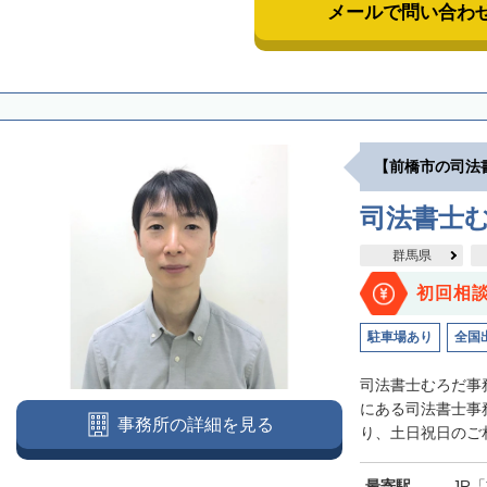
メールで問い合わ
【前橋市の司法
司法書士
群馬県
初回相
駐車場あり
全国
司法書士むろだ事
にある司法書士事
事務所の詳細を見る
り、土日祝日のご相
最寄駅
JR