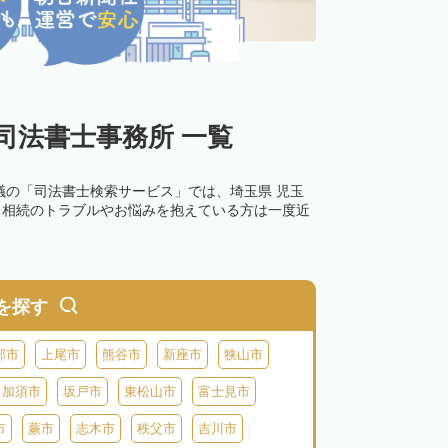
司法書士事務所 一覧
議の「司法書士検索サービス」では、埼玉県 児玉
。相続のトラブルやお悩みを抱えている方は一度近
を探す
部市
上尾市
熊谷市
新座市
狭山市
加須市
坂戸市
東松山市
富士見市
市
蕨市
志木市
秩父市
吉川市