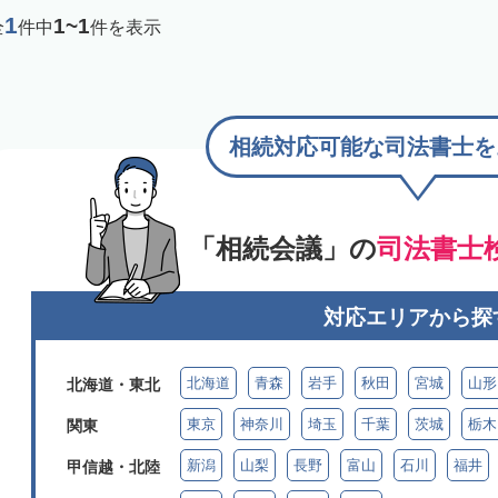
1
1~1
全
件中
件を表示
相続対応可能な司法書士を
「相続会議」の
司法書士
対応エリアから探
北海道
青森
岩手
秋田
宮城
山形
北海道・東北
東京
神奈川
埼玉
千葉
茨城
栃木
関東
新潟
山梨
長野
富山
石川
福井
甲信越・北陸