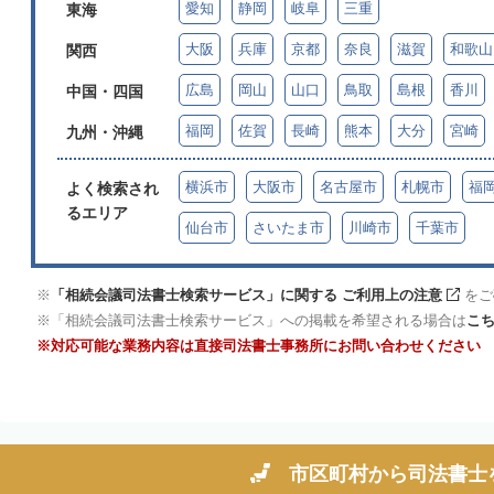
愛知
静岡
岐阜
三重
東海
大阪
兵庫
京都
奈良
滋賀
和歌山
関西
広島
岡山
山口
鳥取
島根
香川
中国・四国
福岡
佐賀
長崎
熊本
大分
宮崎
九州・沖縄
横浜市
大阪市
名古屋市
札幌市
福
よく検索され
るエリア
仙台市
さいたま市
川崎市
千葉市
「相続会議司法書士検索サービス」に関する ご利用上の注意
をご
「相続会議司法書士検索サービス」への掲載を希望される場合は
こ
対応可能な業務内容は直接司法書士事務所にお問い合わせください
市区町村から
司法書士