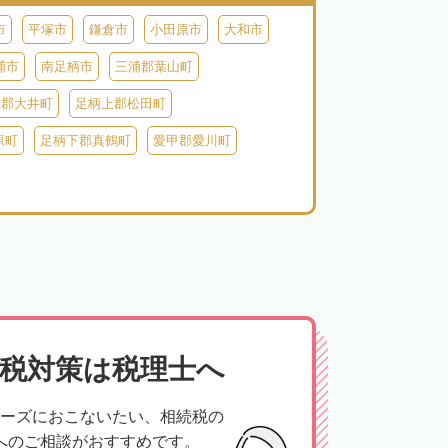
市
平塚市
鎌倉市
小田原市
大和市
浦市
南足柄市
三浦郡葉山町
上郡大井町
足柄上郡松田町
原町
足柄下郡真鶴町
愛甲郡愛川町
税対策は税理士へ
ーズにおこないたい、相続税の
へのご相談がおすすめです。