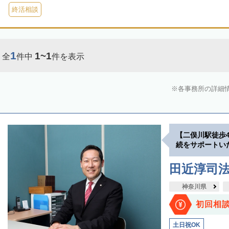
終活相談
1
1~1
全
件中
件を表示
各事務所の詳細
【二俣川駅徒歩
続をサポートい
田近淳司
神奈川県
初回相
土日祝OK