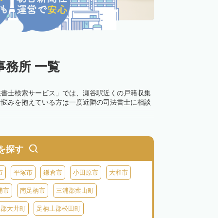
務所 一覧
法書士検索サービス」では、瀬谷駅近くの戸籍収集
お悩みを抱えている方は一度近隣の司法書士に相談
を探す
市
平塚市
鎌倉市
小田原市
大和市
浦市
南足柄市
三浦郡葉山町
上郡大井町
足柄上郡松田町