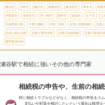
横浜市
川崎市
藤沢市
相模原市
横須賀市
厚木市
座間
伊勢原市
海老名市
茅ヶ崎市
秦野市
綾瀬市
逗子市
三
高座郡寒川町
中郡大磯町
中郡二宮町
足柄上郡開成町
足柄
足柄上郡山北町
足柄上郡中井町
足柄下郡箱根町
足柄下郡湯河
愛甲郡清川村
瀬谷駅で相続に強いその他の専門家
相続税の申告や、生前の相続
特に相続トラブルなどがなく、相続税の申告をスム
支払いや対策を検討したいという場合は税理士