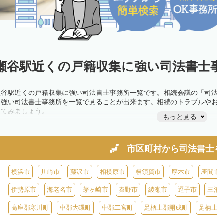
瀬谷駅近くの戸籍収集に強い司法書士事
瀬谷駅近くの戸籍収集に強い司法書士事務所一覧です。相続会議の「司
に強い司法書士事務所を一覧で見ることが出来ます。相続のトラブルや
してみましょう。
もっと見る
市区町村から
司法書士
横浜市
川崎市
藤沢市
相模原市
横須賀市
厚木市
座間
伊勢原市
海老名市
茅ヶ崎市
秦野市
綾瀬市
逗子市
三
高座郡寒川町
中郡大磯町
中郡二宮町
足柄上郡開成町
足柄