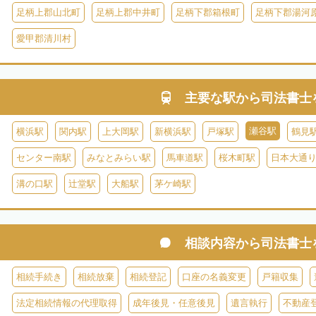
足柄上郡山北町
足柄上郡中井町
足柄下郡箱根町
足柄下郡湯河
愛甲郡清川村
主要な駅から
司法書士
瀬谷駅
横浜駅
関内駅
上大岡駅
新横浜駅
戸塚駅
鶴見
センター南駅
みなとみらい駅
馬車道駅
桜木町駅
日本大通
溝の口駅
辻堂駅
大船駅
茅ケ崎駅
相談内容から
司法書士
相続手続き
相続放棄
相続登記
口座の名義変更
戸籍収集
法定相続情報の代理取得
成年後見・任意後見
遺言執行
不動産