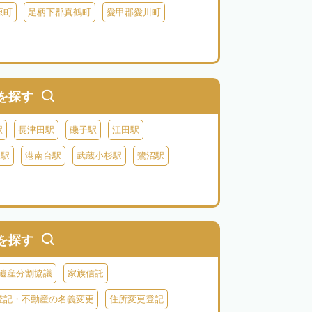
原町
足柄下郡真鶴町
愛甲郡愛川町
を探す
駅
長津田駅
磯子駅
江田駅
り駅
港南台駅
武蔵小杉駅
鷺沼駅
を探す
遺産分割協議
家族信託
登記・不動産の名義変更
住所変更登記