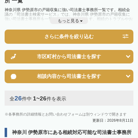
所 一覧
神奈川県 伊勢原市の戸籍収集に強い司法書士事務所一覧です。相続会
議の「司法書士検索サービス」では、神奈川県 伊勢原市の戸籍収集に
強い司法書士事務所を一覧で見ることが出来ます。相続のトラブルやお
もっと見る
悩みを抱えている方は一度近隣の司法書士に相談してみましょう。
さらに条件を絞り込む
市区町村から
司法書士を探す
相談内容から
司法書士を探す
26
1~26
全
件中
件を表示
各事務所の詳細情報とお問い合わせフォームは別ウィンドウで開きます
更新日：2026年8月11日
神奈川 伊勢原市にある相続対応可能な司法書士事務所