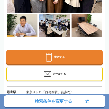
電話する
メールする
最寄駅
東京メトロ「西葛西駅」徒歩2分
検索条件を変更する
所在地
〒134-0088 東京都江戸川区西葛西6-8-15 エステート
潤3階
地図