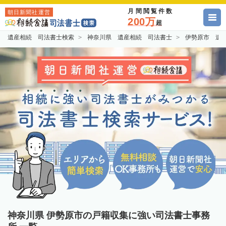
月間閲覧件数
朝日新聞社運営
200万
超
遺産相続 司法書士検索
神奈川県 遺産相続 司法書士
伊勢原市 遺
神奈川県 伊勢原市の戸籍収集に強い司法書士事務