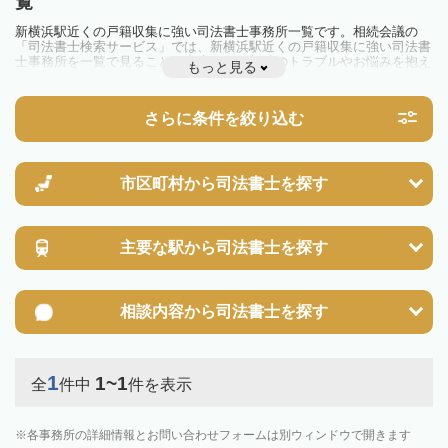
覧
新横浜駅近くの戸籍収集に強い司法書士事務所一覧です。相続会議の
「司法書士検索サービス」では、新横浜駅近くの戸籍収集に強い司法書
士事務所を一覧で見ることが出来ます。相続のトラブルやお悩みを抱え
もっと見る
ている方は一度近隣の司法書士に相談してみましょう。
さらに条件を絞り込む
市区町村から
司法書士を探す
主要な駅から
司法書士を探す
相談内容から
司法書士を探す
1
1~1
全
件中
件を表示
各事務所の詳細情報とお問い合わせフォームは別ウィンドウで開きます