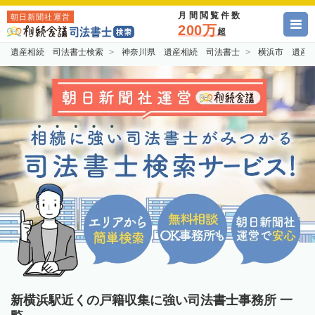
月間閲覧件数
朝日新聞社運営
200万
超
遺産相続 司法書士検索
神奈川県 遺産相続 司法書士
横浜市 遺産
新横浜駅近くの戸籍収集に強い司法書士事務所 一