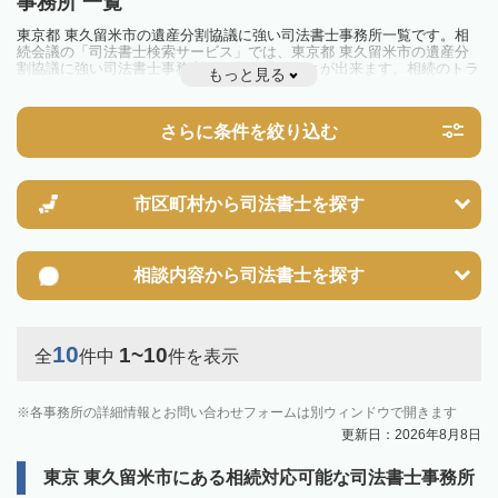
事務所 一覧
東京都 東久留米市の遺産分割協議に強い司法書士事務所一覧です。相
続会議の「司法書士検索サービス」では、東京都 東久留米市の遺産分
割協議に強い司法書士事務所を一覧で見ることが出来ます。相続のトラ
もっと見る
ブルやお悩みを抱えている方は一度近隣の司法書士に相談してみましょ
う。
さらに条件を絞り込む
市区町村から
司法書士を探す
相談内容から
司法書士を探す
10
1~10
全
件中
件を表示
各事務所の詳細情報とお問い合わせフォームは別ウィンドウで開きます
更新日：2026年8月8日
東京 東久留米市にある相続対応可能な司法書士事務所