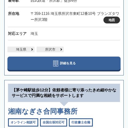
最寄駅
西武鉄道「所沢駅」徒歩6分
所在地
〒359-1116 埼玉県所沢市東町12番10号 ブランズタワ
ー所沢3階
地図
対応エリア
埼玉
埼玉県
所沢市
詳細を見る
【茅ケ崎駅徒歩12分】依頼者様に寄り添ったきめ細やかな
サービスで円満な相続をサポートします
湘南なぎさ合同事務所
オンライン相談可
全国出張対応可
行政書士在籍