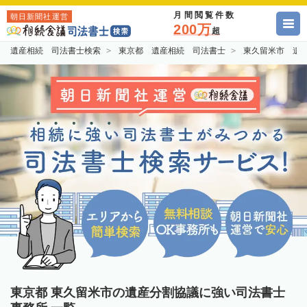
月間閲覧件数
朝日新聞社運営
200万
超
遺産相続 司法書士検索
東京都 遺産相続 司法書士
東久留米市 遺
東京都 東久留米市の遺産分割協議に強い司法書士