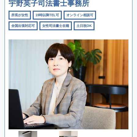
宇野英子司法書士事務所
所長が女性
19時以降TEL可
オンライン相談可
全国出張対応可
女性司法書士在籍
土日祝OK