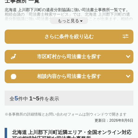
士事務所 一覧
北海道 上川郡下川町の遺産分割協議に強い司法書士事務所一覧です。
相続会議の「司法書士検索サービス」では、北海道 上川郡下川町の遺
産分割協議に強い司法書士事務所を一覧で見ることが出来ます。相続の
もっと見る
トラブルやお悩みを抱えている方は一度近隣の司法書士に相談してみま
しょう。
さらに条件を絞り込む
市区町村から
司法書士を探す
相談内容から
司法書士を探す
5
1~5
全
件中
件を表示
各事務所の詳細情報とお問い合わせフォームは別ウィンドウで開きます
更新日：2026年8月6日
北海道 上川郡下川町近隣エリア・全国オンライン対応