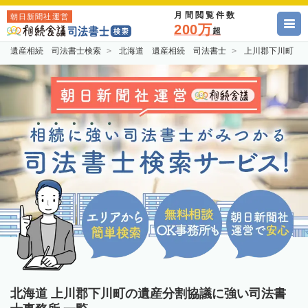
月間閲覧件数
朝日新聞社運営
200万
超
遺産相続 司法書士検索
北海道 遺産相続 司法書士
上川郡下川町 
北海道 上川郡下川町の遺産分割協議に強い司法書