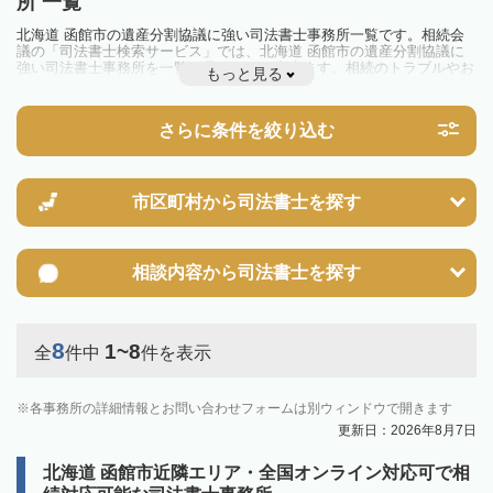
所 一覧
北海道 函館市の遺産分割協議に強い司法書士事務所一覧です。相続会
議の「司法書士検索サービス」では、北海道 函館市の遺産分割協議に
強い司法書士事務所を一覧で見ることが出来ます。相続のトラブルやお
もっと見る
悩みを抱えている方は一度近隣の司法書士に相談してみましょう。
さらに条件を絞り込む
市区町村から
司法書士を探す
相談内容から
司法書士を探す
8
1~8
全
件中
件を表示
各事務所の詳細情報とお問い合わせフォームは別ウィンドウで開きます
更新日：2026年8月7日
北海道 函館市近隣エリア・全国オンライン対応可で相