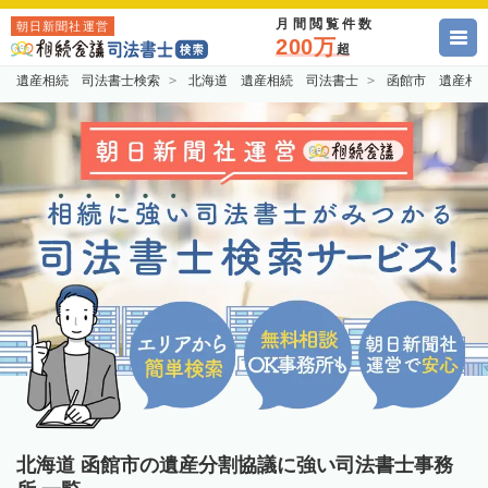
月間閲覧件数
朝日新聞社運営
200万
超
遺産相続 司法書士検索
北海道 遺産相続 司法書士
函館市 遺産相
北海道 函館市の遺産分割協議に強い司法書士事務