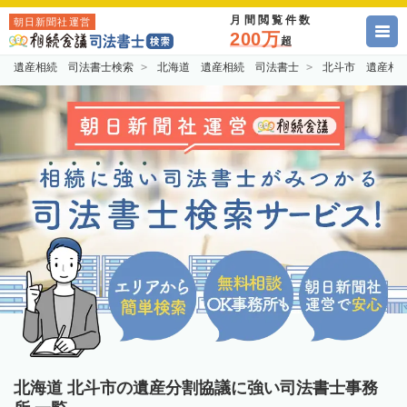
月間閲覧件数
朝日新聞社運営
200万
超
遺産相続 司法書士検索
北海道 遺産相続 司法書士
北斗市 遺産相
北海道 北斗市の遺産分割協議に強い司法書士事務