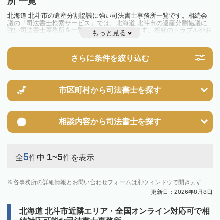
所 一覧
北海道 北斗市の遺産分割協議に強い司法書士事務所一覧です。相続会
議の「司法書士検索サービス」では、北海道 北斗市の遺産分割協議に
強い司法書士事務所を一覧で見ることが出来ます。相続のトラブルやお
もっと見る
悩みを抱えている方は一度近隣の司法書士に相談してみましょう。
さらに条件を絞り込む
市区町村から
司法書士を探す
相談内容から
司法書士を探す
5
1~5
全
件中
件を表示
各事務所の詳細情報とお問い合わせフォームは別ウィンドウで開きます
更新日：2026年8月8日
北海道 北斗市近隣エリア・全国オンライン対応可で相