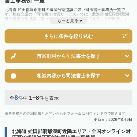
書士事務所 一覧
北海道 虻田郡洞爺湖町の遺産分割協議に強い司法書士事務所一覧で
す。相続会議の「司法書士検索サービス」では、北海道 虻田郡洞爺湖
町の遺産分割協議に強い司法書士事務所を一覧で見ることが出来ます。
もっと見る
相続のトラブルやお悩みを抱えている方は一度近隣の司法書士に相談し
てみましょう。
さらに条件を絞り込む
市区町村から
司法書士を探す
相談内容から
司法書士を探す
8
1~8
全
件中
件を表示
各事務所の詳細情報とお問い合わせフォームは別ウィンドウで開きます
更新日：2026年8月9日
北海道 虻田郡洞爺湖町近隣エリア・全国オンライン対