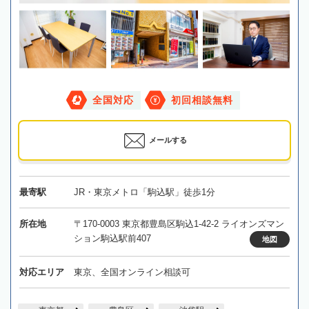
全国対応
初回相談無料
メールする
最寄駅
JR・東京メトロ「駒込駅」徒歩1分
所在地
〒170-0003 東京都豊島区駒込1-42-2 ライオンズマン
ション駒込駅前407
地図
対応エリア
東京、全国オンライン相談可