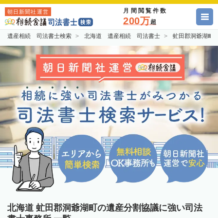
月間閲覧件数
朝日新聞社運営
200万
超
遺産相続 司法書士検索
北海道 遺産相続 司法書士
虻田郡洞爺湖町
北海道 虻田郡洞爺湖町の遺産分割協議に強い司法