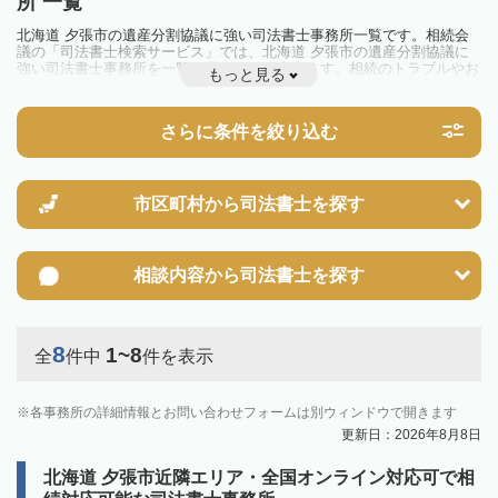
所 一覧
北海道 夕張市の遺産分割協議に強い司法書士事務所一覧です。相続会
議の「司法書士検索サービス」では、北海道 夕張市の遺産分割協議に
強い司法書士事務所を一覧で見ることが出来ます。相続のトラブルやお
もっと見る
悩みを抱えている方は一度近隣の司法書士に相談してみましょう。
さらに条件を絞り込む
市区町村から
司法書士を探す
相談内容から
司法書士を探す
8
1~8
全
件中
件を表示
各事務所の詳細情報とお問い合わせフォームは別ウィンドウで開きます
更新日：2026年8月8日
北海道 夕張市近隣エリア・全国オンライン対応可で相