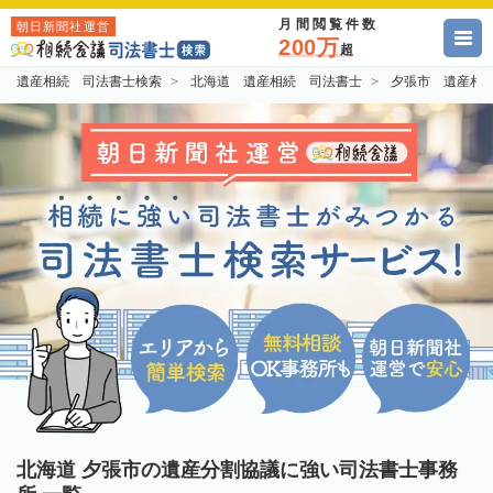
月間閲覧件数
朝日新聞社運営
200万
超
遺産相続 司法書士検索
北海道 遺産相続 司法書士
夕張市 遺産相
北海道 夕張市の遺産分割協議に強い司法書士事務