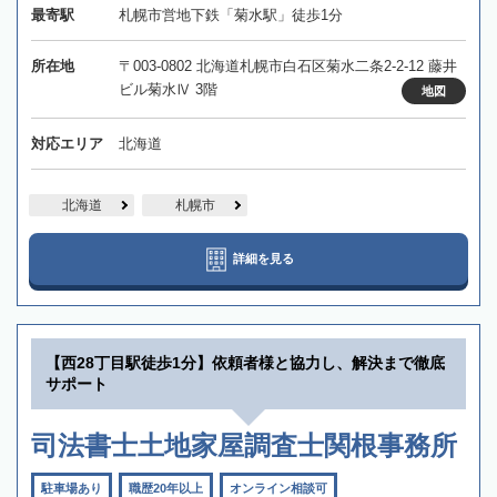
最寄駅
札幌市営地下鉄「菊水駅」徒歩1分
所在地
〒003-0802 北海道札幌市白石区菊水二条2-2-12 藤井
ビル菊水Ⅳ 3階
地図
対応エリア
北海道
北海道
札幌市
詳細を見る
【西28丁目駅徒歩1分】依頼者様と協力し、解決まで徹底
サポート
司法書士土地家屋調査士関根事務所
駐車場あり
職歴20年以上
オンライン相談可