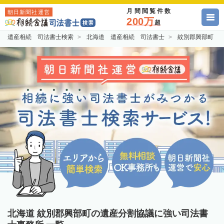
月間閲覧件数
朝日新聞社運営
200万
超
遺産相続 司法書士検索
北海道 遺産相続 司法書士
紋別郡興部町 
北海道 紋別郡興部町の遺産分割協議に強い司法書