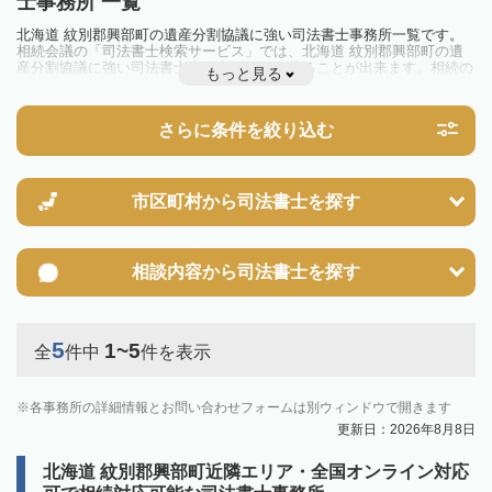
士事務所 一覧
北海道 紋別郡興部町の遺産分割協議に強い司法書士事務所一覧です。
相続会議の「司法書士検索サービス」では、北海道 紋別郡興部町の遺
産分割協議に強い司法書士事務所を一覧で見ることが出来ます。相続の
もっと見る
トラブルやお悩みを抱えている方は一度近隣の司法書士に相談してみま
しょう。
さらに条件を絞り込む
市区町村から
司法書士を探す
相談内容から
司法書士を探す
5
1~5
全
件中
件を表示
各事務所の詳細情報とお問い合わせフォームは別ウィンドウで開きます
更新日：2026年8月8日
北海道 紋別郡興部町近隣エリア・全国オンライン対応