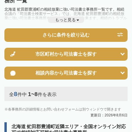
務所 一覧
北海道 虻田郡豊浦町の相続放棄に強い司法書士事務所一覧です。相続
会議の「司法書士検索サービス」では、北海道 虻田郡豊浦町の相続放
棄に強い司法書士事務所を一覧で見ることが出来ます。相続のトラブル
もっと見る
やお悩みを抱えている方は一度近隣の司法書士に相談してみましょう。
さらに条件を絞り込む
市区町村から
司法書士を探す
相談内容から
司法書士を探す
8
1~8
全
件中
件を表示
各事務所の詳細情報とお問い合わせフォームは別ウィンドウで開きます
更新日：2026年8月6日
北海道 虻田郡豊浦町近隣エリア・全国オンライン対応