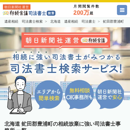
月間閲覧件数
朝日新聞社運営
200万
超
遺産相続 司法書士検索
北海道 遺産相続 司法書士
虻田郡豊浦町 
北海道 虻田郡豊浦町の相続放棄に強い司法書士事