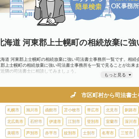
北海道 河東郡上士幌町の相続放棄に強
北海道 河東郡上士幌町の相続放棄に強い司法書士事務所一覧です。相続
東郡上士幌町の相続放棄に強い司法書士事務所を一覧で見ることが出来
度近隣の司法書士に相談してみましょう。
もっと見る
市区町村から
司法書士
札幌市
旭川市
函館市
苫小牧市
帯広市
北見市
釧路市
北広島市
石狩市
伊達市
江別市
登別市
室蘭市
深川市
美唄市
芦別市
赤平市
紋別市
士別市
名寄市
三笠市