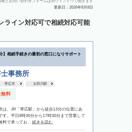
情報とお問い合わせフォームは別ウィンドウで開きます
中川郡池田町
中川郡豊頃町
更新日：2026年8月8日
苫前郡羽幌町
苫前郡初山別村
ンライン対応可で相続対応可能
谷郡猿払村
枝幸郡浜頓別町
利尻郡利尻富士町
網走郡美幌町
里郡小清水町
常呂郡訓子府町
3分】相続手続きの最初の窓口になりサポート
紋別郡滝上町
紋別郡興部町
沙流郡日高町
沙流郡平取町
新冠郡新冠町
書士事務所
河東郡音更町
河東郡士幌町
帯広市
太田川駅
河西郡更別村
広尾郡大樹町
談無料
路郡釧路町
厚岸郡厚岸町
厚岸郡浜中町
所は、JR「帯広駅」から徒歩13分の位置にあ
野付郡別海町
標津郡中標津町
す。平日8時30分から17時30分まで営業して
料で承ってお...
続きを読む