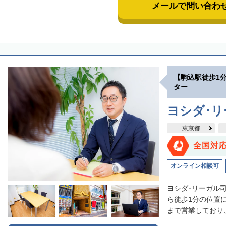
メールで問い合わ
【駒込駅徒歩1
ター
ヨシダ･
東京都
全国対
オンライン相談可
ヨシダ･リーガル
ら徒歩1分の位置
まで営業しており、