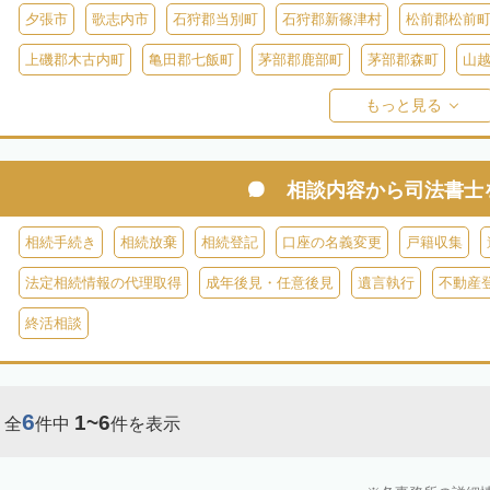
夕張市
歌志内市
石狩郡当別町
石狩郡新篠津村
松前郡松前
上磯郡木古内町
亀田郡七飯町
茅部郡鹿部町
茅部郡森町
山
檜山郡上ノ国町
檜山郡厚沢部町
爾志郡乙部町
奥尻郡奥尻町
もっと見る
島牧郡島牧村
寿都郡寿都町
寿都郡黒松内町
磯谷郡蘭越町
虻田郡真狩村
虻田郡留寿都村
虻田郡喜茂別町
虻田郡京極町
相談内容から
司法書士
岩内郡共和町
岩内郡岩内町
二海郡八雲町
古宇郡泊村
古宇
相続手続き
相続放棄
相続登記
口座の名義変更
戸籍収集
余市郡仁木町
余市郡余市町
余市郡赤井川村
空知郡南幌町
法定相続情報の代理取得
成年後見・任意後見
遺言執行
不動産
空知郡上富良野町
空知郡中富良野町
空知郡南富良野町
夕張郡
終活相談
樺戸郡月形町
樺戸郡浦臼町
樺戸郡新十津川町
雨竜郡妹背牛町
雨竜郡北竜町
雨竜郡沼田町
勇払郡占冠村
勇払郡厚真町
勇
6
1~6
全
件中
件を表示
上川郡東神楽町
上川郡鷹栖町
上川郡当麻町
上川郡比布町
上川郡美瑛町
上川郡和寒町
上川郡剣淵町
上川郡下川町
上