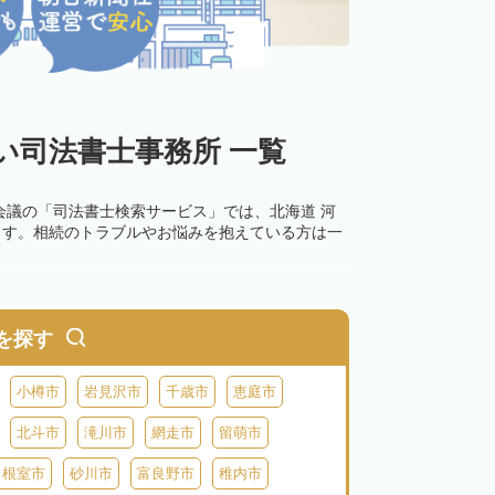
い司法書士事務所 一覧
会議の「司法書士検索サービス」では、北海道 河
ます。相続のトラブルやお悩みを抱えている方は一
を探す
小樽市
岩見沢市
千歳市
恵庭市
北斗市
滝川市
網走市
留萌市
根室市
砂川市
富良野市
稚内市