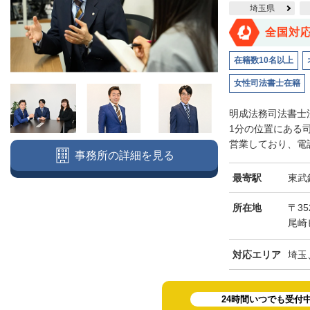
埼玉県
全国対
在籍数10名以上
女性司法書士在籍
明成法務司法書士
1分の位置にある
営業しており、電話
事務所の詳細を見る
最寄駅
東武
所在地
〒3
尾崎
対応エリア
埼玉
24時間いつでも受付