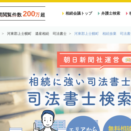
200
相続会議トップ
弁護士検索
間閲覧件数
万
超
河東郡上士幌町 遺産相続 司法書士
河東郡上士幌町 相続放棄 司法書