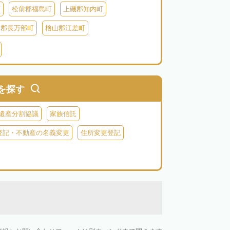
町
松前郡福島町
上磯郡知内町
越郡長万部町
檜山郡江差町
瀬棚郡今金町
久遠郡せたな町
虻田郡ニセコ町
虻田郡倶知安町
虻田郡豊浦町
虻田郡洞爺湖町
を探す
郡神恵内村
古平郡古平町
積丹郡積丹町
遺産分割協議
家族信託
空知郡奈井江町
空知郡上砂川町
登記・不動産の名義変更
住所変更登記
由仁町
夕張郡長沼町
夕張郡栗山町
雨竜郡秩父別町
雨竜郡雨竜町
払郡安平町
勇払郡むかわ町
上川郡愛別町
上川郡上川町
上川郡東川町
川郡新得町
上川郡清水町
中川郡本別町