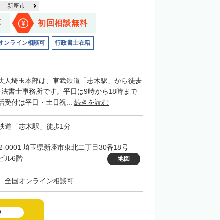
新座市
応
初回相談無料
オンライン相談可
行政書士在籍
法人埼玉本部は、東武鉄道「志木駅」から徒歩
司法書士事務所です。平日は9時から18時まで
受付は平日・土日祝...
続きを読む
鉄道「志木駅」徒歩1分
52-0001 埼玉県新座市東北二丁目30番18号
ビル6階
地図
、全国オンライン相談可
中