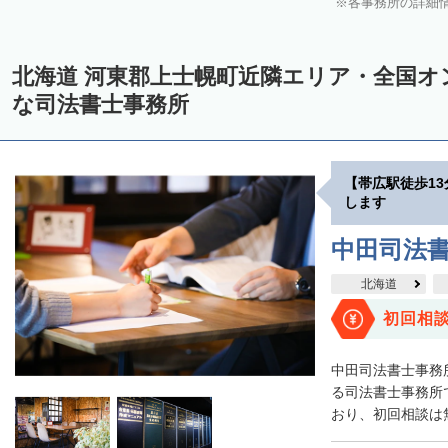
各事務所の詳細
中川郡美深町
中川郡音威子府村
中川郡中川町
中川郡幕別町
雨竜郡幌加内町
増毛郡増毛町
留萌郡小平町
苫前郡苫前町
北海道 河東郡上士幌町近隣エリア・全国オ
天塩郡遠別町
天塩郡天塩町
天塩郡豊富町
天塩郡幌延町
宗
な司法書士事務所
枝幸郡中頓別町
枝幸郡枝幸町
礼文郡礼文町
利尻郡利尻町
網走郡津別町
網走郡大空町
斜里郡斜里町
斜里郡清里町
斜
【帯広駅徒歩1
常呂郡置戸町
常呂郡佐呂間町
紋別郡遠軽町
紋別郡湧別町
します
紋別郡西興部村
紋別郡雄武町
有珠郡壮瞥町
白老郡白老町
中田司法
浦河郡浦河町
様似郡様似町
幌泉郡えりも町
日高郡新ひだか町
北海道
河東郡上士幌町
河東郡鹿追町
河西郡芽室町
河西郡中札内村
初回相
広尾郡広尾町
足寄郡足寄町
足寄郡陸別町
十勝郡浦幌町
釧
中田司法書士事務
川上郡標茶町
川上郡弟子屈町
阿寒郡鶴居村
白糠郡白糠町
る司法書士事務所で
おり、初回相談は無
標津郡標津町
目梨郡羅臼町