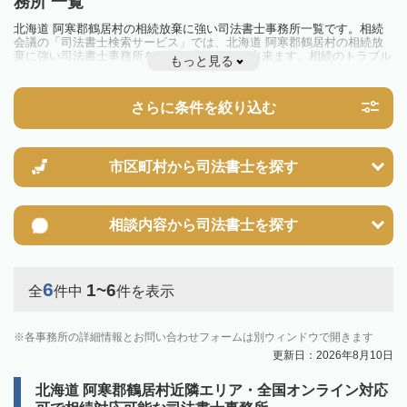
務所 一覧
北海道 阿寒郡鶴居村の相続放棄に強い司法書士事務所一覧です。相続
会議の「司法書士検索サービス」では、北海道 阿寒郡鶴居村の相続放
棄に強い司法書士事務所を一覧で見ることが出来ます。相続のトラブル
もっと見る
やお悩みを抱えている方は一度近隣の司法書士に相談してみましょう。
さらに条件を絞り込む
市区町村から
司法書士を探す
相談内容から
司法書士を探す
6
1~6
全
件中
件を表示
各事務所の詳細情報とお問い合わせフォームは別ウィンドウで開きます
更新日：2026年8月10日
北海道 阿寒郡鶴居村近隣エリア・全国オンライン対応