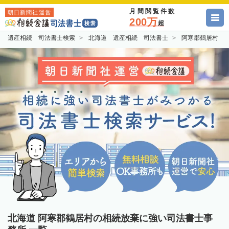
月間閲覧件数
朝日新聞社運営
200万
超
遺産相続 司法書士検索
北海道 遺産相続 司法書士
阿寒郡鶴居村 
北海道 阿寒郡鶴居村の相続放棄に強い司法書士事