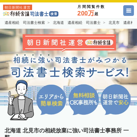
月間閲覧件数
朝日新聞社運営
200万
超
遺産相続 司法書士検索
北海道 遺産相続 司法書士
北見市 遺産相
北海道 北見市の相続放棄に強い司法書士事務所 一