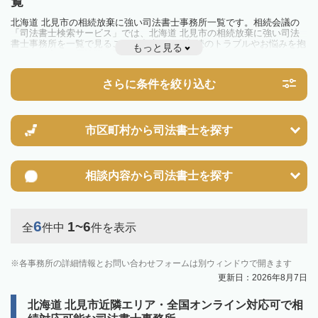
覧
北海道 北見市の相続放棄に強い司法書士事務所一覧です。相続会議の
「司法書士検索サービス」では、北海道 北見市の相続放棄に強い司法
書士事務所を一覧で見ることが出来ます。相続のトラブルやお悩みを抱
もっと見る
えている方は一度近隣の司法書士に相談してみましょう。
さらに条件を絞り込む
市区町村から
司法書士を探す
相談内容から
司法書士を探す
6
1~6
全
件中
件を表示
各事務所の詳細情報とお問い合わせフォームは別ウィンドウで開きます
更新日：2026年8月7日
北海道 北見市近隣エリア・全国オンライン対応可で相