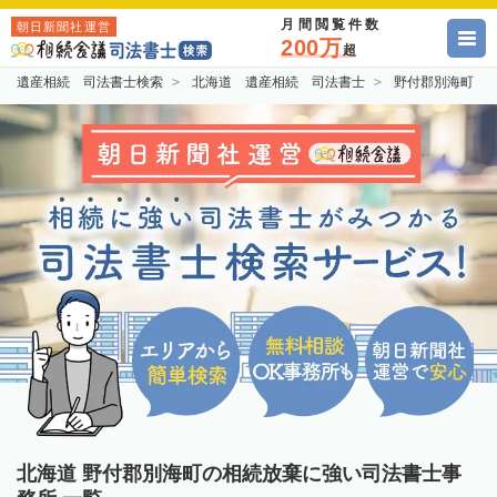
月間閲覧件数
朝日新聞社運営
200万
超
遺産相続 司法書士検索
北海道 遺産相続 司法書士
野付郡別海町 
北海道 野付郡別海町の相続放棄に強い司法書士事