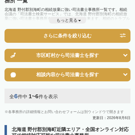
務所 一覧
北海道 野付郡別海町の相続放棄に強い司法書士事務所一覧です。相続
会議の「司法書士検索サービス」では、北海道 野付郡別海町の相続放
棄に強い司法書士事務所を一覧で見ることが出来ます。相続のトラブル
もっと見る
やお悩みを抱えている方は一度近隣の司法書士に相談してみましょう。
さらに条件を絞り込む
市区町村から
司法書士を探す
相談内容から
司法書士を探す
6
1~6
全
件中
件を表示
各事務所の詳細情報とお問い合わせフォームは別ウィンドウで開きます
更新日：2026年8月6日
北海道 野付郡別海町近隣エリア・全国オンライン対応