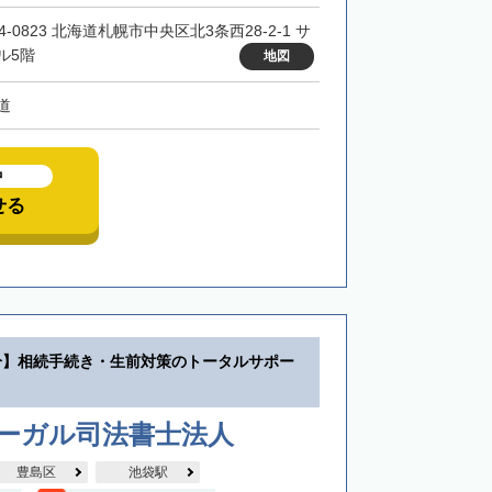
4-0823 北海道札幌市中央区北3条西28-2-1 サ
ル5階
地図
道
中
せる
分】相続手続き・生前対策のトータルサポー
リーガル司法書士法人
豊島区
池袋駅