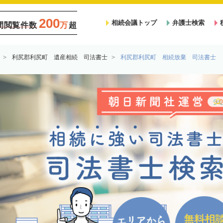
200
相続会議トップ
弁護士検索
間閲覧件数
万
超
利尻郡利尻町 遺産相続 司法書士
利尻郡利尻町 相続放棄 司法書士