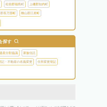
町
松前郡福島町
上磯郡知内町
越郡長万部町
檜山郡江差町
瀬棚郡今金町
久遠郡せたな町
虻田郡ニセコ町
虻田郡倶知安町
虻田郡豊浦町
虻田郡洞爺湖町
を探す
郡神恵内村
古平郡古平町
積丹郡積丹町
遺産分割協議
家族信託
空知郡奈井江町
空知郡上砂川町
登記・不動産の名義変更
住所変更登記
由仁町
夕張郡長沼町
夕張郡栗山町
雨竜郡秩父別町
雨竜郡雨竜町
払郡安平町
勇払郡むかわ町
上川郡愛別町
上川郡上川町
上川郡東川町
川郡新得町
上川郡清水町
中川郡本別町