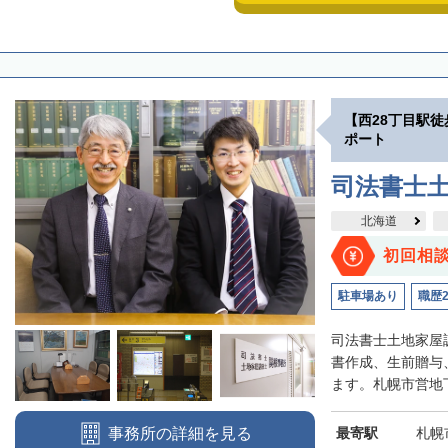
【西28丁目駅
ポート
司法書士
北海道
初回相
駐車場あり
職歴
司法書士土地家屋
書作成、生前贈与
ます。札幌市営地下
最寄駅
札幌
事務所の詳細を見る