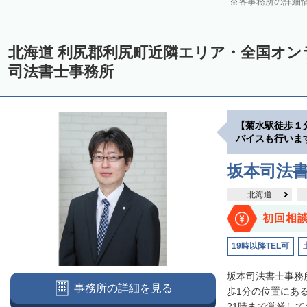
各事務所の詳細
中川郡美深町
中川郡音威子府村
中川郡中川町
中川郡幕別町
雨竜郡幌加内町
増毛郡増毛町
留萌郡小平町
苫前郡苫前町
北海道 利尻郡利尻町近隣エリア・全国オ
天塩郡遠別町
天塩郡天塩町
天塩郡豊富町
天塩郡幌延町
宗
司法書士事務所
利尻郡利尻町
枝幸郡中頓別町
枝幸郡枝幸町
礼文郡礼文町
利
網走郡津別町
網走郡大空町
斜里郡斜里町
斜里郡清里町
斜
【菊水駅徒歩１
常呂郡置戸町
常呂郡佐呂間町
紋別郡遠軽町
紋別郡湧別町
バイスも行いま
紋別郡西興部村
紋別郡雄武町
有珠郡壮瞥町
白老郡白老町
坂本司法
浦河郡浦河町
様似郡様似町
幌泉郡えりも町
日高郡新ひだか町
北海道
河東郡上士幌町
河東郡鹿追町
河西郡芽室町
河西郡中札内村
初回相
広尾郡広尾町
足寄郡足寄町
足寄郡陸別町
十勝郡浦幌町
釧
19時以降TEL可
川上郡標茶町
川上郡弟子屈町
阿寒郡鶴居村
白糠郡白糠町
坂本司法書士事務
事務所の詳細を見る
標津郡標津町
目梨郡羅臼町
歩1分の位置にあ
21時まで営業して