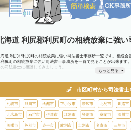
北海道 利尻郡利尻町の相続放棄に強い
北海道 利尻郡利尻町の相続放棄に強い司法書士事務所一覧です。相続会
郡利尻町の相続放棄に強い司法書士事務所を一覧で見ることが出来ます
隣の司法書士に相談してみましょう。
もっと見る
市区町村から
司法書士
札幌市
旭川市
函館市
苫小牧市
帯広市
北見市
釧路市
北広島市
石狩市
伊達市
江別市
登別市
室蘭市
深川市
美唄市
芦別市
赤平市
紋別市
士別市
名寄市
三笠市