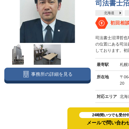
司法書士
北海道
初回相
司法書士沼澤哲也
の位置にある司法
しております。初回
最寄駅
札幌
事務所の詳細を見る
所在地
〒06
20
対応エリア
北海
24時間いつでも受付
メールで問い合わ