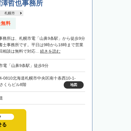
沼澤哲也事務所
札幌市
談無料
事務所は、札幌市電「山鼻9条駅」から徒歩9分
書士事務所です。平日は9時から18時まで営業
相談は無料で対応...
続きを読む
市電「山鼻9条駅」徒歩9分
4-0810北海道札幌市中央区南十条西10-1-
 さくらビル8階
地図
道
中
せる