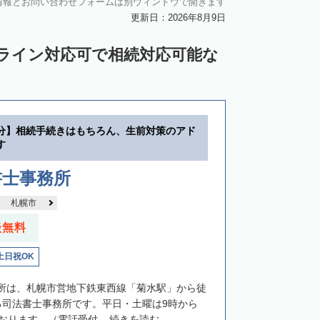
情報とお問い合わせフォームは別ウィンドウで開きます
中川郡池田町
中川郡豊頃町
更新日：2026年8月9日
苫前郡羽幌町
苫前郡初山別村
ンライン対応可で相続対応可能な
谷郡猿払村
枝幸郡浜頓別町
尻郡利尻富士町
網走郡美幌町
里郡小清水町
常呂郡訓子府町
分】相続手続きはもちろん、生前対策のアド
紋別郡滝上町
紋別郡興部町
す
沙流郡日高町
沙流郡平取町
新冠郡新冠町
書士事務所
河東郡音更町
河東郡士幌町
札幌市
河西郡更別村
広尾郡大樹町
談無料
路郡釧路町
厚岸郡厚岸町
厚岸郡浜中町
土日祝OK
野付郡別海町
標津郡中標津町
所は、札幌市営地下鉄東西線「菊水駅」から徒
る司法書士事務所です。平日・土曜は9時から
おります。（電話受付...
続きを読む