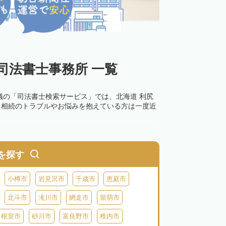
司法書士事務所 一覧
議の「司法書士検索サービス」では、北海道 利尻
。相続のトラブルやお悩みを抱えている方は一度近
を探す
小樽市
岩見沢市
千歳市
恵庭市
北斗市
滝川市
網走市
留萌市
根室市
砂川市
富良野市
稚内市