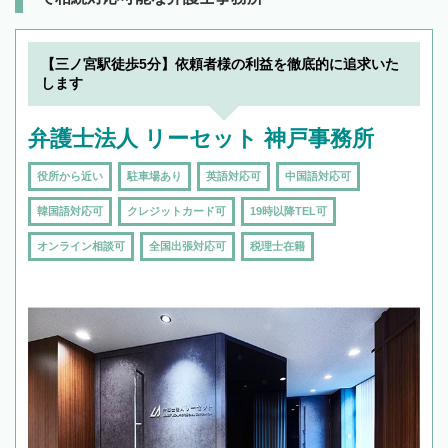
【三ノ宮駅徒歩5分】依頼者様の利益を徹底的に追求いた
します
弁護士法人 リーセット 神戸事務所
役所から近い
駐車場あり
英語対応可
中国語対応可
韓国語対応可
クレジットカード可
19時以降TEL可
オンライン相談可
全国出張対応可
税理士在籍