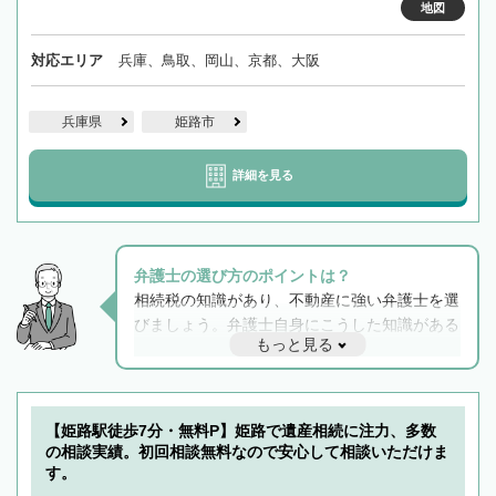
地図
対応エリア
兵庫、鳥取、岡山、京都、大阪
兵庫県
姫路市
詳細を見る
弁護士の選び方のポイントは？
相続税の知識があり、不動産に強い弁護士を選
びましょう。弁護士自身にこうした知識がある
もっと見る
と他士業との連携もスムーズに進み、トラブル
解決のみならず相続をトータルで任せることが
できます。また、相続は感情がからむ分野なの
でフィーリングも重要です。実際に電話や面談
【姫路駅徒歩7分・無料P】姫路で遺産相続に注力、多数
で複数の弁護士と会話をしてウマが合う方に依
の相談実績。初回相談無料なので安心して相談いただけま
頼をするのがおすすめです。
す。