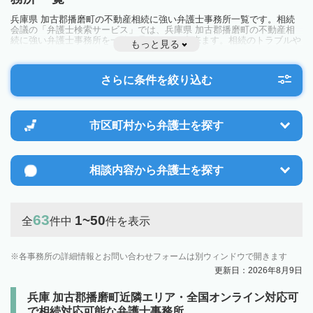
兵庫県 加古郡播磨町の不動産相続に強い弁護士事務所一覧です。相続
会議の「弁護士検索サービス」では、兵庫県 加古郡播磨町の不動産相
続に強い弁護士事務所を一覧で見ることが出来ます。相続のトラブルや
もっと見る
お悩みを抱えている方は一度近隣の弁護士に相談してみましょう。
さらに条件を絞り込む
市区町村から
弁護士を探す
相談内容から
弁護士を探す
63
1~50
全
件中
件を表示
各事務所の詳細情報とお問い合わせフォームは別ウィンドウで開きます
更新日：2026年8月9日
兵庫 加古郡播磨町近隣エリア・全国オンライン対応可
で相続対応可能な弁護士事務所