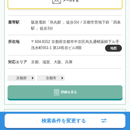
メールする
最寄駅
阪急電鉄「烏丸駅 」徒歩3分 / 京都市営地下鉄「四条
駅 」徒歩3分
所在地
〒604-8152 京都府京都市中京区烏丸通蛸薬師下ル手
洗水町651-1 第14長谷ビル8階
地図
対応エリア
京都、滋賀、大阪、兵庫
京都府
京都市
詳細を見る
【淀屋橋駅徒歩7分】お気持ちに寄り添いながら、相続ト
検索条件を変更する
ラブルの解決を総合的にサポートいたします