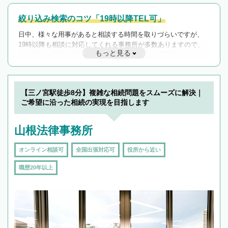
絞り込み検索のコツ「19時以降TEL可」
日中、様々な用事があると相談する時間を取りづらいですが、
19時以降も相談に対応してくれる事務所が多数ありますので、
もっと見る
遅い時間の相談が増えそうな場合はそのような事務所に絞り込
んで検索してみましょう。
19時以降TEL可の条件
を加えて再検索
【三ノ宮駅徒歩8分】複雑な相続問題をスムーズに解決｜
ご希望に沿った相続の実現を目指します
山根法律事務所
オンライン相談可
全国出張対応可
役所から近い
職歴20年以上