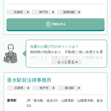
兵庫県
神戸市
新開地駅
詳細を見る
弁護士の選び方のポイントは？
相続税の知識があり、不動産に強い弁護士を選
びましょう。弁護士自身にこうした知識がある
もっと見る
と他士業との連携もスムーズに進み、トラブル
解決のみならず相続をトータルで任せることが
できます。また、相続は感情がからむ分野なの
でフィーリングも重要です。実際に電話や面談
垂水駅前法律事務所
で複数の弁護士と会話をしてウマが合う方に依
兵庫県
神戸市
垂水駅
頼をするのがおすすめです。
最寄駅
JR「垂水駅」徒歩2分、山陽電鉄「山陽垂水駅」徒歩
2分