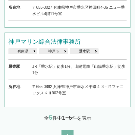
所在地
〒655-0027 兵庫県神戸市垂水区神田町4-36 ニュー垂
水ビル4階11号室
神戸マリン綜合法律事務所
兵庫県
神戸市
垂水駅
最寄駅
JR「垂水駅」徒歩1分、山陽電鉄「山陽垂水駅」徒歩
1分
所在地
〒655-0892 兵庫県神戸市垂水区平磯４-3－21フェニ
ックスＫⅡ902号室
5
1~5
全
件中
件を表示