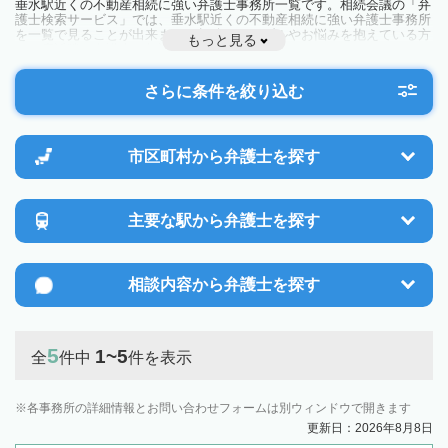
垂水駅近くの不動産相続に強い弁護士事務所一覧です。相続会議の「弁
護士検索サービス」では、垂水駅近くの不動産相続に強い弁護士事務所
を一覧で見ることが出来ます。相続のトラブルやお悩みを抱えている方
もっと見る
は一度近隣の弁護士に相談してみましょう。
さらに条件を絞り込む
市区町村から
弁護士を探す
主要な駅から
弁護士を探す
相談内容から
弁護士を探す
5
1~5
全
件中
件を表示
各事務所の詳細情報とお問い合わせフォームは別ウィンドウで開きます
更新日：2026年8月8日