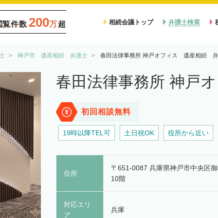
200
相続会議トップ
弁護士検索
閲覧件数
万
超
士
神戸市 遺産相続 弁護士
春田法律事務所 神戸オフィス 遺産相続 
春田法律事務所 神戸
初回相談無料
19時以降TEL可
土日祝OK
役所から近い
〒651-0087 兵庫県神戸市中央区
住所
10階
対応エリ
兵庫
ア