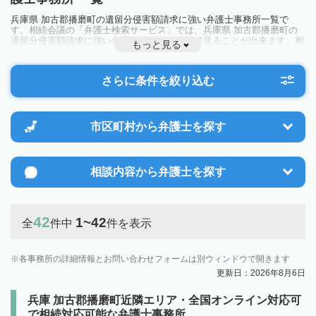
兵庫県 加古郡播磨町の遺留分侵害額請求に強い弁護士事務所一覧で
す。相続会議の「弁護士検索サービス」では、兵庫県 加古郡播磨町の
遺留分侵害額請求に強い弁護士事務所を一覧で見ることが出来ます。相
もっと見る
続のトラブルやお悩みを抱えている方は一度近隣の弁護士に相談してみ
ましょう。
さらに条件を絞り込む
市区町村から
弁護士を探す
相談内容から
弁護士を探す
42
1~42
全
件中
件を表示
各事務所の詳細情報とお問い合わせフォームは別ウィンドウで開きます
更新日：2026年8月6日
兵庫 加古郡播磨町近隣エリア・全国オンライン対応可
で相続対応可能な弁護士事務所