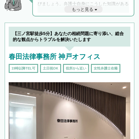
びましょう。弁護士自身にこうした知識がある
もっと見る
と他士業との連携もスムーズに進み、トラブル
解決のみならず相続をトータルで任せることが
できます。また、相続は感情がからむ分野なの
でフィーリングも重要です。実際に電話や面談
【三ノ宮駅徒歩5分】あなたの相続問題に寄り添い、総合
で複数の弁護士と会話をしてウマが合う方に依
的な観点からトラブルを解決いたします
頼をするのがおすすめです。
春田法律事務所 神戸オフィス
19時以降TEL可
土日祝OK
役所から近い
女性弁護士在籍