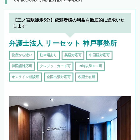
【三ノ宮駅徒歩5分】依頼者様の利益を徹底的に追求いた
します
弁護士法人 リーセット 神戸事務所
役所から近い
駐車場あり
英語対応可
中国語対応可
韓国語対応可
クレジットカード可
19時以降TEL可
オンライン相談可
全国出張対応可
税理士在籍