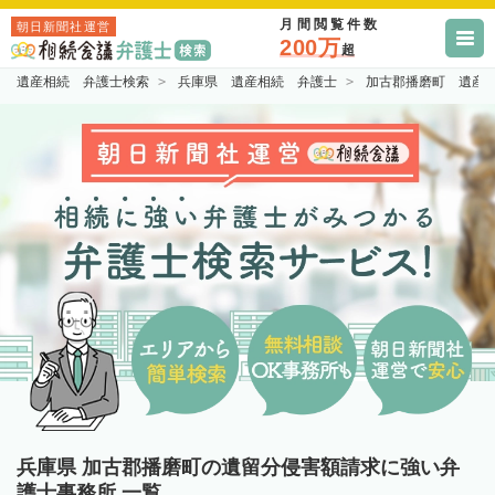
月間閲覧件数
朝日新聞社運営
200万
超
遺産相続 弁護士検索
兵庫県 遺産相続 弁護士
加古郡播磨町 遺産
兵庫県 加古郡播磨町の遺留分侵害額請求に強い弁
護士事務所 一覧