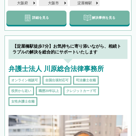
大阪府
大阪市
淀屋橋駅
詳細を見る
解決事例を見る
【淀屋橋駅徒歩7分】お気持ちに寄り添いながら、相続ト
ラブルの解決を総合的にサポートいたします
弁護士法人 川原総合法律事務所
オンライン相談可
全国出張対応可
司法書士在籍
役所から近い
職歴20年以上
クレジットカード可
女性弁護士在籍