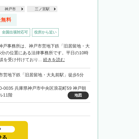
神戸市
三ノ宮駅
談無料
全国出張対応可
役所から近い
神戸事務所は、神戸市営地下鉄「旧居留地・大
5分の位置にある法律事務所です。平日の10時
談を受け付けており...
続きを読む
市営地下鉄「旧居留地・大丸前駅」徒歩5分
50-0035 兵庫県神戸市中央区浪花町59 神戸朝
ル11階
地図
中
せる