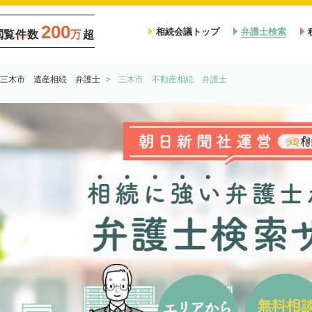
200
相続会議トップ
弁護士検索
閲覧件数
万
超
三木市 遺産相続 弁護士
三木市 不動産相続 弁護士