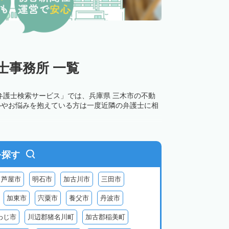
士事務所 一覧
弁護士検索サービス」では、兵庫県 三木市の不動
ルやお悩みを抱えている方は一度近隣の弁護士に相
を探す
芦屋市
明石市
加古川市
三田市
加東市
宍粟市
養父市
丹波市
わじ市
川辺郡猪名川町
加古郡稲美町