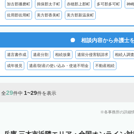
加古郡播磨町
揖保郡太子町
赤穂郡上郡町
多可郡多可町
神
佐用郡佐用町
美方郡香美町
美方郡新温泉町
相談内容から
弁護士
遺言書作成
遺産分割
相続放棄
遺留分侵害額請求
相続人調
成年後見
遺産/財産の使い込み・使途不明金
不動産相続
29
1~29
全
件中
件を表示
各事務所の詳細