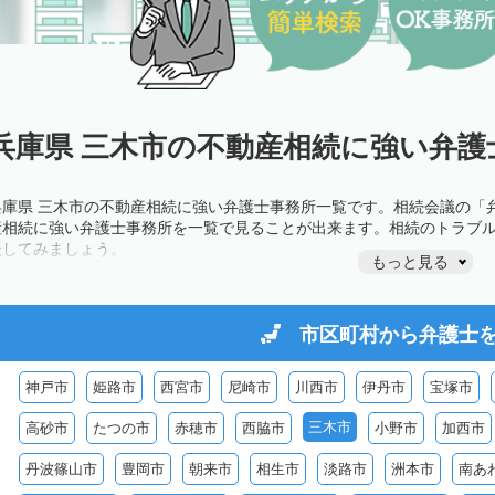
兵庫県 三木市の不動産相続に強い弁護
兵庫県 三木市の不動産相続に強い弁護士事務所一覧です。相続会議の「
産相続に強い弁護士事務所を一覧で見ることが出来ます。相続のトラブ
談してみましょう。
もっと見る
市区町村から
弁護士
神戸市
姫路市
西宮市
尼崎市
川西市
伊丹市
宝塚市
三木市
高砂市
たつの市
赤穂市
西脇市
小野市
加西市
丹波篠山市
豊岡市
朝来市
相生市
淡路市
洲本市
南あ