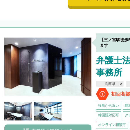
【三ノ宮駅徒歩
ます
弁護士法
事務所
兵庫県
初回相
役所から近い
駐
韓国語対応可
ク
オンライン相談可