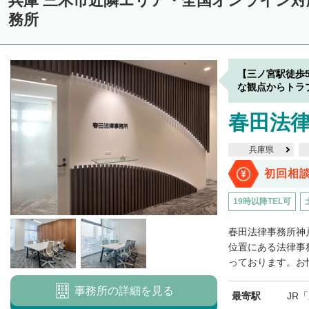
兵庫 三木市近隣エリア・全国オンライン
務所
【三ノ宮駅徒歩
な観点からトラ
春田法律
兵庫県
初回相
19時以降TEL可
春田法律事務所神
位置にある法律事
っております。お忙
事務所の詳細を見る
最寄駅
JR