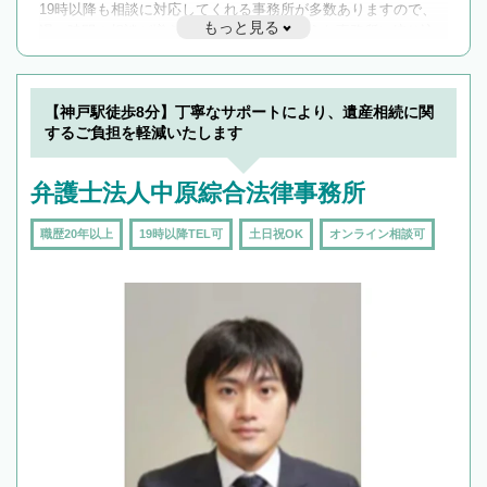
19時以降も相談に対応してくれる事務所が多数ありますので、
もっと見る
遅い時間の相談が増えそうな場合はそのような事務所に絞り込
んで検索してみましょう。
19時以降TEL可の条件
を加えて再検索
【神戸駅徒歩8分】丁寧なサポートにより、遺産相続に関
するご負担を軽減いたします
弁護士法人中原綜合法律事務所
職歴20年以上
19時以降TEL可
土日祝OK
オンライン相談可