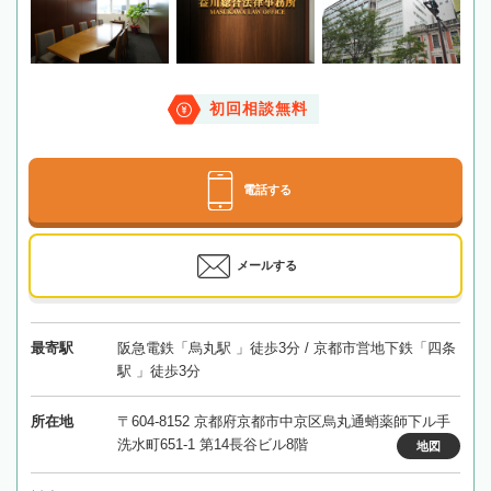
初回相談無料
電話する
メールする
最寄駅
阪急電鉄「烏丸駅 」徒歩3分 / 京都市営地下鉄「四条
駅 」徒歩3分
所在地
〒604-8152 京都府京都市中京区烏丸通蛸薬師下ル手
洗水町651-1 第14長谷ビル8階
地図