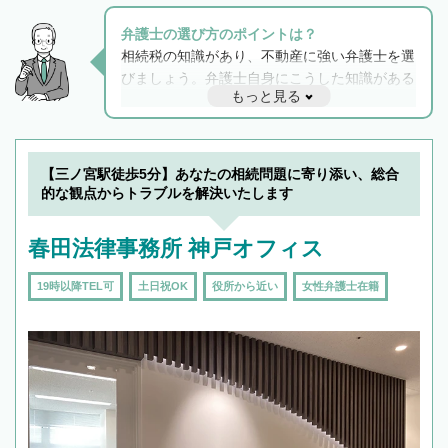
弁護士の選び方のポイントは？
相続税の知識があり、不動産に強い弁護士を選
びましょう。弁護士自身にこうした知識がある
もっと見る
と他士業との連携もスムーズに進み、トラブル
解決のみならず相続をトータルで任せることが
できます。また、相続は感情がからむ分野なの
でフィーリングも重要です。実際に電話や面談
【三ノ宮駅徒歩5分】あなたの相続問題に寄り添い、総合
で複数の弁護士と会話をしてウマが合う方に依
的な観点からトラブルを解決いたします
頼をするのがおすすめです。
春田法律事務所 神戸オフィス
19時以降TEL可
土日祝OK
役所から近い
女性弁護士在籍