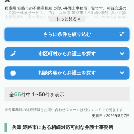
兵庫県 姫路市の不動産相続に強い弁護士事務所一覧です。相続会議の
「弁護士検索サービス」では、兵庫県 姫路市の不動産相続に強い弁護
士事務所を一覧で見ることが出来ます。相続のトラブルやお悩みを抱え
もっと見る
ている方は一度近隣の弁護士に相談してみましょう。
さらに条件を絞り込む
市区町村から
弁護士を探す
相談内容から
弁護士を探す
66
1~50
全
件中
件を表示
各事務所の詳細情報とお問い合わせフォームは別ウィンドウで開きます
更新日：2026年8月7日
兵庫 姫路市にある相続対応可能な弁護士事務所