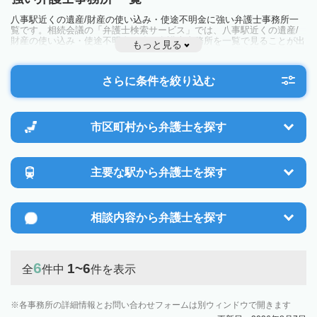
八事駅近くの遺産/財産の使い込み・使途不明金に強い弁護士事務所一
覧です。相続会議の「弁護士検索サービス」では、八事駅近くの遺産/
財産の使い込み・使途不明金に強い弁護士事務所を一覧で見ることが出
もっと見る
来ます。相続のトラブルやお悩みを抱えている方は一度近隣の弁護士に
相談してみましょう。
さらに条件を絞り込む
市区町村から
弁護士を探す
主要な駅から
弁護士を探す
相談内容から
弁護士を探す
6
1~6
全
件中
件を表示
各事務所の詳細情報とお問い合わせフォームは別ウィンドウで開きます