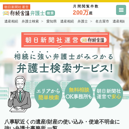
月間閲覧件数
朝日新聞社運営
200万
超
遺産相続 弁護士検索
愛知県 遺産相続 弁護士
名古屋市 遺産相続
八事駅近くの遺産/財産の使い込み・使途不明金に
強い弁護士事務所 一覧