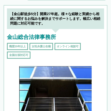
解決のみならず相続をトータルで任せることが
できます。また、相続は感情がからむ分野なの
でフィーリングも重要です。実際に電話や面談
【金山駅徒歩5分】開業27年超。様々な経験と実績から相
で複数の弁護士と会話をしてウマが合う方に依
続に関するお悩みを解決までサポートします。幅広い相続
頼をするのがおすすめです。
問題に対応可能です。
金山総合法律事務所
職歴20年以上
女性弁護士在籍
オンライン相談可
全国出張対応可