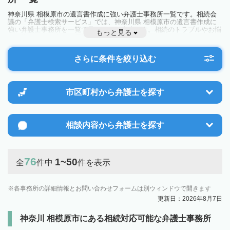
神奈川県 相模原市の遺言書作成に強い弁護士事務所一覧です。相続会
議の「弁護士検索サービス」では、神奈川県 相模原市の遺言書作成に
強い弁護士事務所を一覧で見ることが出来ます。相続のトラブルやお悩
もっと見る
みを抱えている方は一度近隣の弁護士に相談してみましょう。
さらに条件を絞り込む
市区町村から
弁護士を探す
相談内容から
弁護士を探す
76
1~50
全
件中
件を表示
各事務所の詳細情報とお問い合わせフォームは別ウィンドウで開きます
更新日：2026年8月7日
神奈川 相模原市にある相続対応可能な弁護士事務所