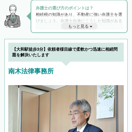
弁護士の選び方のポイントは？
相続税の知識があり、不動産に強い弁護士を選
びましょう。弁護士自身にこうした知識がある
もっと見る
と他士業との連携もスムーズに進み、トラブル
解決のみならず相続をトータルで任せることが
できます。また、相続は感情がからむ分野なの
でフィーリングも重要です。実際に電話や面談
【大和駅徒歩3分】依頼者様目線で柔軟かつ迅速に相続問
で複数の弁護士と会話をしてウマが合う方に依
題を解決いたします
頼をするのがおすすめです。
南木法律事務所