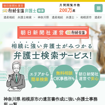
月間閲覧件数
朝日新聞社運営
200万
超
遺産相続 弁護士検索
神奈川県 遺産相続 弁護士
相模原市 遺産相
神奈川県 相模原市の遺言書作成に強い弁護士事務
所 一覧