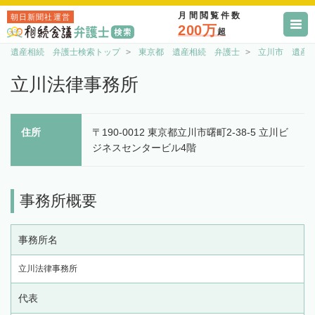
月間閲覧件数
朝日新聞社運営
200万
超
遺産相続 弁護士検索トップ
東京都 遺産相続 弁護士
立川市 遺産
立川法律事務所
住所
〒190-0012 東京都立川市曙町2-38-5 立川ビ
ジネスセンタービル4階
事務所概要
事務所名
立川法律事務所
代表