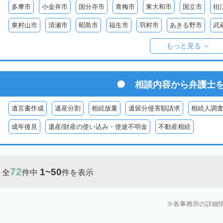
多摩市
小金井市
国分寺市
青梅市
東大和市
国立市
狛
東村山市
清瀬市
昭島市
福生市
羽村市
あきる野市
武
西多摩郡檜原村
西多摩郡日の出町
西多摩郡奥多摩町
伊豆大島
もっと見る
御蔵島
八丈島
青ヶ島
小笠原村
相談内容から
弁護士
遺言書作成
遺産分割
相続放棄
遺留分侵害額請求
相続人調
成年後見
遺産/財産の使い込み・使途不明金
不動産相続
72
1~50
全
件中
件を表示
各事務所の詳細