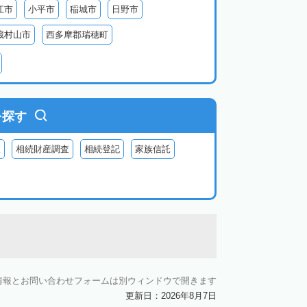
江市
小平市
稲城市
日野市
蔵村山市
西多摩郡瑞穂町
利島
新島
式根島
神津島
三宅島
を探す
査
相続財産調査
相続登記
家族信託
情報とお問い合わせフォームは別ウィンドウで開きます
更新日：2026年8月7日