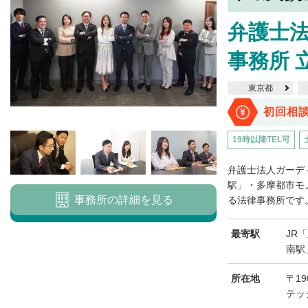
弁護士
事務所 
東京都
初回相
19時以降TEL可
弁護士法人ガーデ
駅」・多摩都市モ
事務所の詳細を見る
る法律事務所です。
最寄駅
JR
南駅
所在地
〒19
テッ