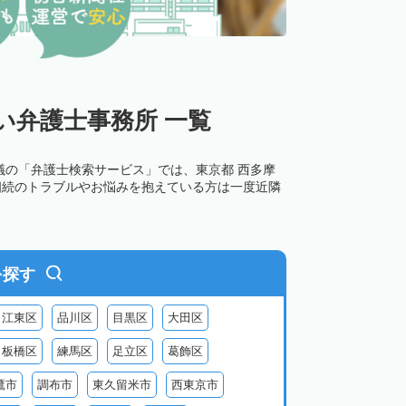
い弁護士事務所 一覧
議の「弁護士検索サービス」では、東京都 西多摩
相続のトラブルやお悩みを抱えている方は一度近隣
を探す
江東区
品川区
目黒区
大田区
板橋区
練馬区
足立区
葛飾区
鷹市
調布市
東久留米市
西東京市