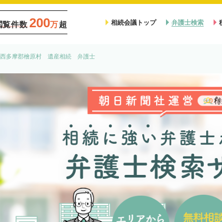
200
相続会議トップ
弁護士検索
閲覧件数
万
超
西多摩郡檜原村 遺産相続 弁護士